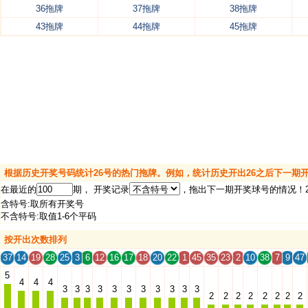
36拖牌
37拖牌
38拖牌
43拖牌
44拖牌
45拖牌
根据历史开奖号码统计26号的热门拖牌。例如，统计历史开出26之后下一期
在最近的
期， 开奖记录
，拖出下一期开奖球号的情况！2
含特号:取所有开奖号
不含特号:取值1-6个平码
按开出次数排列
37
14
19
28
25
3
6
12
16
17
18
20
22
1
45
35
23
2
10
38
7
9
47
5
4
4
4
3
3
3
3
3
3
3
3
3
3
3
2
2
2
2
2
2
2
2