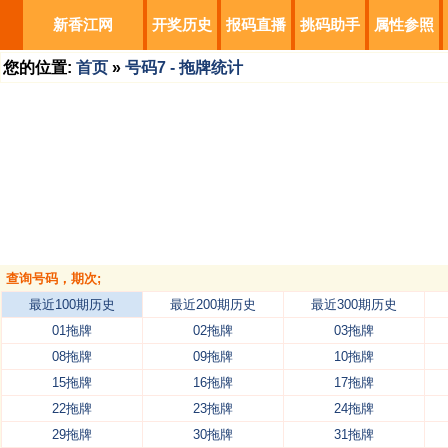
新香江网
开奖历史
报码直播
挑码助手
属性参照
您的位置:
首页
»
号码7 - 拖牌统计
查询号码，期次;
最近100期历史
最近200期历史
最近300期历史
01拖牌
02拖牌
03拖牌
08拖牌
09拖牌
10拖牌
15拖牌
16拖牌
17拖牌
22拖牌
23拖牌
24拖牌
29拖牌
30拖牌
31拖牌