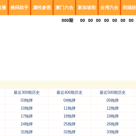
直播
挑码助手
属性参照
澳门六合
新加坡彩
台湾六合
间隔
000
期
00
00
00
00
00
00
00
最近300期历史
最近400期历史
最近500期历史
03拖牌
04拖牌
05拖牌
10拖牌
11拖牌
12拖牌
17拖牌
18拖牌
19拖牌
24拖牌
25拖牌
26拖牌
31拖牌
32拖牌
33拖牌