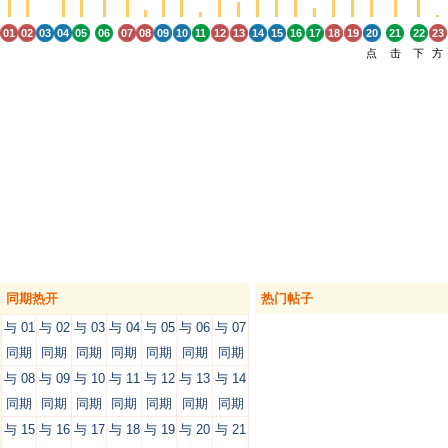
01
02
03
04
05
06
07
08
09
10
11
12
13
14
15
16
17
18
19
20
21
22
23
点
击
下
方
01
02
03
04
05
06
07
08
09
10
11
12
13
14
15
16
17
18
19
20
21
22
23
01
02
03
04
05
06
07
08
09
10
11
12
13
14
15
16
17
18
19
20
21
22
23
同期热开
热门帖子
与 01
与 02
与 03
与 04
与 05
与 06
与 07
同期
同期
同期
同期
同期
同期
同期
与 08
与 09
与 10
与 11
与 12
与 13
与 14
同期
同期
同期
同期
同期
同期
同期
与 15
与 16
与 17
与 18
与 19
与 20
与 21