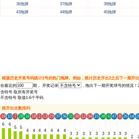
36拖牌
37拖牌
38拖牌
43拖牌
44拖牌
45拖牌
根据历史开奖号码统计2号的热门拖牌。例如，统计历史开出2之后下一期开
在最近的
期， 开奖记录
，拖出下一期开奖球号的情况！
含特号:取所有开奖号
不含特号:取值1-6个平码
按开出次数排列
19
10
7
28
16
18
2
13
23
37
36
11
30
12
34
15
38
6
47
8
26
14
2
6
6
5
5
4
4
4
4
4
4
4
3
3
3
3
3
3
3
3
3
3
2