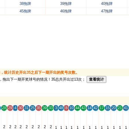
38拖牌
39拖牌
40拖牌
45拖牌
46拖牌
47拖牌
如，统计历史开出35之后下一期开出的奖号次数。
，拖出下一期开奖球号的情况！35总共开出过13次；
查看统计
28
29
4
30
31
25
35
39
33
3
48
8
10
44
43
14
42
17
15
20
21
41
2
2
2
2
2
2
2
2
2
1
1
1
1
1
1
1
1
1
1
1
1
1