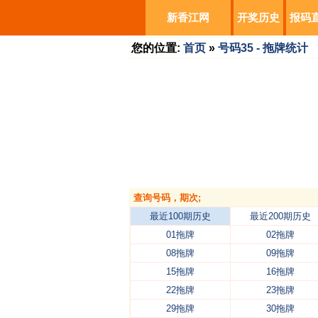
新香江网
开奖历史
报码
您的位置:
首页
»
号码35 - 拖牌统计
查询号码，期次;
最近100期历史
最近200期历史
01拖牌
02拖牌
08拖牌
09拖牌
15拖牌
16拖牌
22拖牌
23拖牌
29拖牌
30拖牌