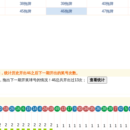
38拖牌
39拖牌
40拖牌
45拖牌
46拖牌
47拖牌
如，统计历史开出46之后下一期开出的奖号次数。
，拖出下一期开奖球号的情况！46总共开出过13次；
查看统计
0
18
26
16
6
15
14
4
24
19
49
13
17
9
30
34
35
36
38
39
7
42
5
2
2
2
2
2
2
2
2
2
2
1
1
1
1
1
1
1
1
1
1
1
1
1