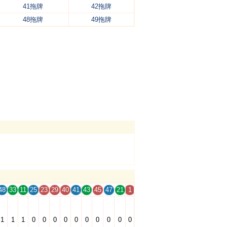
41拖牌
42拖牌
48拖牌
49拖牌
48
33
11
25
23
29
40
41
43
45
47
21
1
1
1
1
0
0
0
0
0
0
0
0
0
0