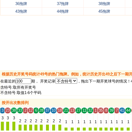
36拖牌
37拖牌
38拖牌
43拖牌
44拖牌
45拖牌
根据历史开奖号码统计49号的热门拖牌。例如，统计历史开出49之后下一期
在最近的
期， 开奖记录
，拖出下一期开奖球号的情况！
含特号:取所有开奖号
不含特号:取值1-6个平码
按开出次数排列
3
23
38
33
2
12
6
28
37
10
18
21
13
27
11
32
1
35
8
39
7
41
44
3
3
3
2
2
2
2
2
2
2
2
1
1
1
1
1
1
1
1
1
1
1
1