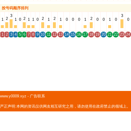
按号码顺序排列
3
3
2
2
2
2
2
1
1
0
1
1
0
1
1
0
0
0
1
0
0
1
0
0
1
2
3
4
5
6
7
8
9
10
11
12
13
14
15
16
17
18
19
20
21
22
23
24
www.y0009.xyz
-
广告联系
严正声明:本网的资讯仅供网友相互研究之用，请勿使用在政府禁止的领域上。