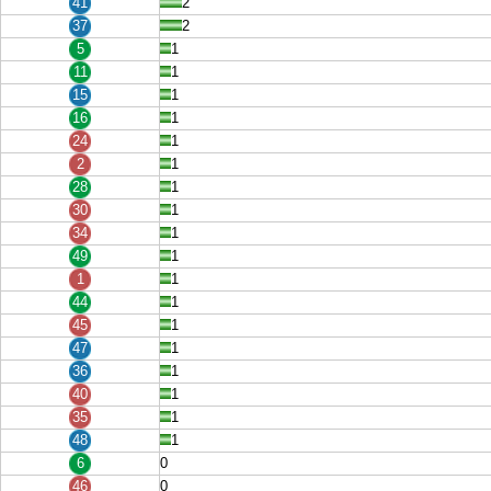
41
2
37
2
5
1
11
1
15
1
16
1
24
1
2
1
28
1
30
1
34
1
49
1
1
1
44
1
45
1
47
1
36
1
40
1
35
1
48
1
6
0
46
0