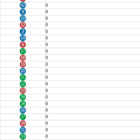
42
0
9
0
10
0
12
0
3
0
14
0
8
0
17
0
18
0
19
0
20
0
21
0
22
0
23
0
39
0
38
0
26
0
27
0
29
0
31
0
33
0