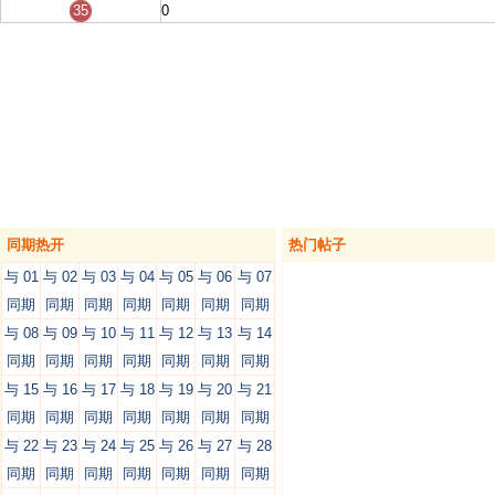
35
0
同期热开
热门帖子
与 01
与 02
与 03
与 04
与 05
与 06
与 07
同期
同期
同期
同期
同期
同期
同期
与 08
与 09
与 10
与 11
与 12
与 13
与 14
同期
同期
同期
同期
同期
同期
同期
与 15
与 16
与 17
与 18
与 19
与 20
与 21
同期
同期
同期
同期
同期
同期
同期
与 22
与 23
与 24
与 25
与 26
与 27
与 28
同期
同期
同期
同期
同期
同期
同期