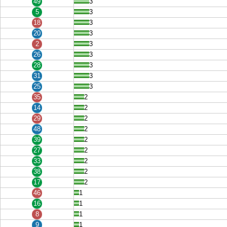
49
3
5
3
18
3
20
3
2
3
26
3
28
3
31
3
25
3
35
2
14
2
29
2
48
2
39
2
27
2
33
2
38
2
17
2
46
1
16
1
8
1
9
1