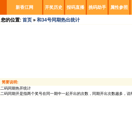
新香江网
开奖历史
报码直播
挑码助手
属性参照
您的位置:
首页
»
和34号同期热出统计
简要说明:
二码同期热开统计
二码同期开是指两个奖号在同一期中一起开出的次数，同期开出次数越多，说