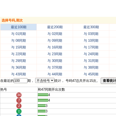
选择号码,期次
最近100期
最近200期
最近300期
与 01同期
与 02同期
与 03同期
与 08同期
与 09同期
与 10同期
与 15同期
与 16同期
与 17同期
与 22同期
与 23同期
与 24同期
与 29同期
与 30同期
与 31同期
与 36同期
与 37同期
与 38同期
与 43同期
与 44同期
与 45同期
在最近的
期，
统计， 号码47总共开出15次。
查看统
热号
和47同期开出次数
34
4
7
4
2
3
11
3