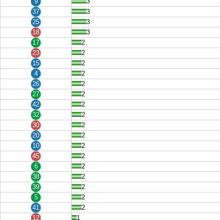
9
3
37
3
25
3
18
3
17
2
23
2
15
2
4
2
26
2
27
2
42
2
32
2
30
2
20
2
10
2
45
2
6
2
38
2
39
2
5
2
41
2
12
1