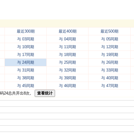
最近300期
最近400期
最近500期
与 03同期
与 04同期
与 05同期
与 10同期
与 11同期
与 12同期
与 17同期
与 18同期
与 19同期
与 24同期
与 25同期
与 26同期
与 31同期
与 32同期
与 33同期
与 38同期
与 39同期
与 40同期
与 45同期
与 46同期
与 47同期
号码24总共开出8次。
查看统计