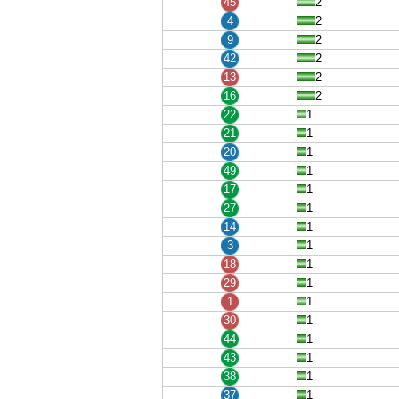
45
2
4
2
9
2
42
2
13
2
16
2
22
1
21
1
20
1
49
1
17
1
27
1
14
1
3
1
18
1
29
1
1
1
30
1
44
1
43
1
38
1
37
1