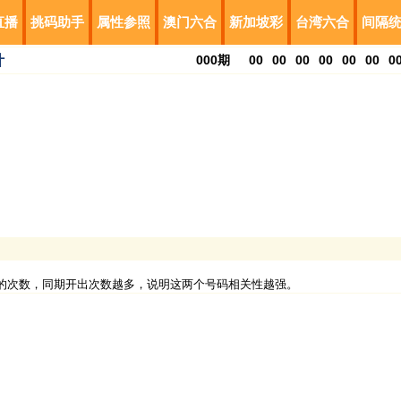
直播
挑码助手
属性参照
澳门六合
新加坡彩
台湾六合
间隔
计
000
期
00
00
00
00
00
00
0
的次数，同期开出次数越多，说明这两个号码相关性越强。