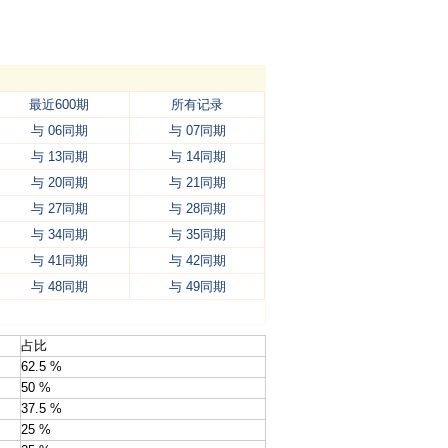
最近600期
所有记录
与 06同期
与 07同期
与 13同期
与 14同期
与 20同期
与 21同期
与 27同期
与 28同期
与 34同期
与 35同期
与 41同期
与 42同期
与 48同期
与 49同期
占比
62.5 %
50 %
37.5 %
25 %