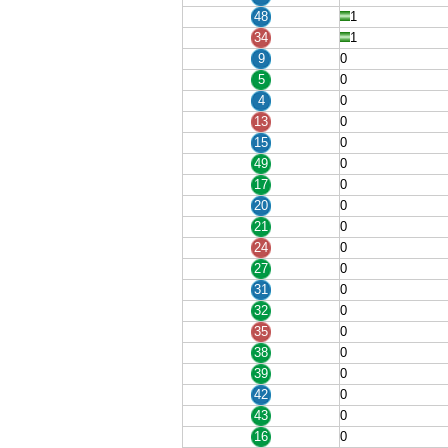
48
1
34
1
9
0
5
0
4
0
13
0
15
0
49
0
17
0
20
0
21
0
24
0
27
0
31
0
32
0
35
0
38
0
39
0
42
0
43
0
16
0