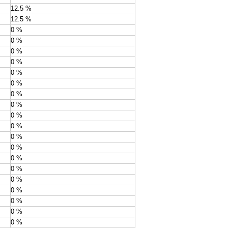
12.5 %
12.5 %
0 %
0 %
0 %
0 %
0 %
0 %
0 %
0 %
0 %
0 %
0 %
0 %
0 %
0 %
0 %
0 %
0 %
0 %
0 %