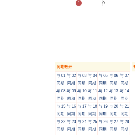
1
0
同期热开
与 01
与 02
与 03
与 04
与 05
与 06
与 07
同期
同期
同期
同期
同期
同期
同期
与 08
与 09
与 10
与 11
与 12
与 13
与 14
同期
同期
同期
同期
同期
同期
同期
与 15
与 16
与 17
与 18
与 19
与 20
与 21
同期
同期
同期
同期
同期
同期
同期
与 22
与 23
与 24
与 25
与 26
与 27
与 28
同期
同期
同期
同期
同期
同期
同期