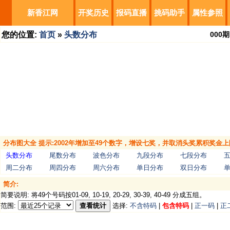
新香江网
开奖历史
报码直播
挑码助手
属性参照
您的位置:
首页
»
头数分布
000
期
分布图大全 提示:2002年增加至49个数字，增设七奖，并取消头奖累积奖金上
头数分布
尾数分布
波色分布
九段分布
七段分布
周二分布
周四分布
周六分布
单日分布
双日分布
简介:
简要说明: 将49个号码按01-09, 10-19, 20-29, 30-39, 40-49 分成五组。
范围:
查看统计
选择:
不含特码
|
包含特码
|
正一码
|
正