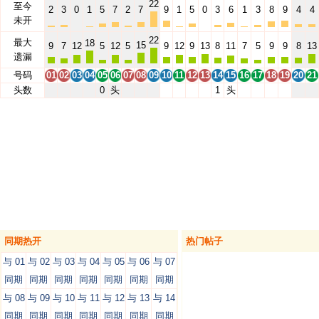
22
至今
2
3
0
1
5
7
2
7
9
1
5
0
3
6
1
3
8
9
4
4
未开
22
最大
18
15
9
7
12
5
12
5
9
12
9
13
8
11
7
5
9
9
8
13
遗漏
号码
01
02
03
04
05
06
07
08
09
10
11
12
13
14
15
16
17
18
19
20
21
头数
0
头
1
头
同期热开
热门帖子
与 01
与 02
与 03
与 04
与 05
与 06
与 07
同期
同期
同期
同期
同期
同期
同期
与 08
与 09
与 10
与 11
与 12
与 13
与 14
同期
同期
同期
同期
同期
同期
同期