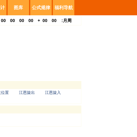
统计
图库
公式规律
福利导航
00
00
00
00
+
00
00
:
月
周
奖位置
江恩旋出
江恩旋入