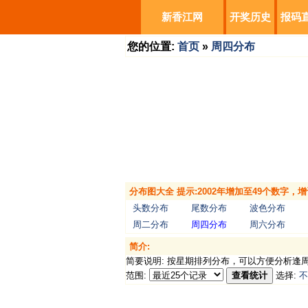
新香江网
开奖历史
报码
您的位置:
首页
»
周四分布
分布图大全 提示:2002年增加至49个数字
头数分布
尾数分布
波色分布
周二分布
周四分布
周六分布
简介:
简要说明: 按星期排列分布，可以方便分析逢
范围:
查看统计
选择:
不