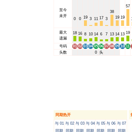
57
至今
38
未开
19
19
19
17
0
0
3
11
3
最大
19
18
16
8
10
14
6
7
13
14
13
遗漏
号码
01
02
03
04
05
06
07
08
09
10
11
头数
0
头
同期热开
与 01
与 02
与 03
与 04
与 05
与 06
与 07
同期
同期
同期
同期
同期
同期
同期