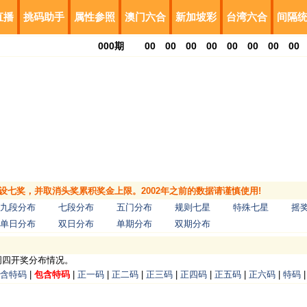
直播
挑码助手
属性参照
澳门六合
新加坡彩
台湾六合
间隔
000
期
00
00
00
00
00
00
00
00
，增设七奖，并取消头奖累积奖金上限。2002年之前的数据请谨慎使用!
九段分布
七段分布
五门分布
规则七星
特殊七星
摇
单日分布
双日分布
单期分布
双期分布
周四开奖分布情况。
含特码
|
包含特码
|
正一码
|
正二码
|
正三码
|
正四码
|
正五码
|
正六码
|
特码
|