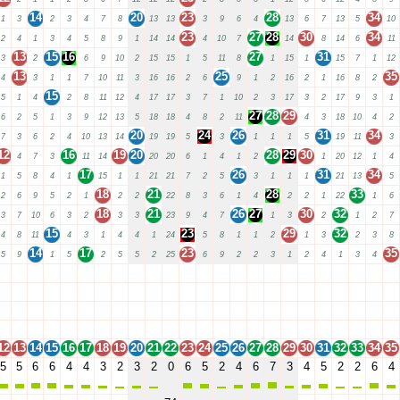
14
20
23
28
34
1
3
2
3
4
7
8
13
13
3
9
6
4
13
6
7
13
5
10
23
27
28
30
34
2
4
1
3
4
5
8
9
1
14
14
4
10
7
14
8
14
6
11
13
15
16
27
31
3
2
6
9
10
2
15
15
1
5
11
8
1
15
1
15
7
1
12
13
25
35
4
3
1
1
7
10
11
3
16
16
2
6
9
1
2
16
2
1
16
8
2
15
5
1
4
2
8
11
12
4
17
17
3
7
1
10
2
3
17
3
2
17
9
3
1
27
28
29
6
2
5
1
3
9
12
13
5
18
18
4
8
2
11
4
3
18
10
4
2
20
24
26
31
34
7
3
6
2
4
10
13
14
19
19
5
3
1
1
1
5
19
11
3
12
16
19
20
28
29
30
4
7
3
11
14
20
20
6
1
4
1
2
1
20
12
1
4
17
26
31
34
1
5
8
4
1
15
1
1
21
21
7
2
5
3
1
1
1
21
13
5
18
21
28
33
2
6
9
5
2
1
2
2
22
8
3
6
1
4
2
2
1
22
1
6
18
21
26
27
30
32
3
7
10
6
3
2
3
3
23
9
4
7
1
3
2
1
2
7
15
23
29
32
4
8
11
4
3
1
4
4
1
24
5
8
1
1
2
1
3
2
3
8
14
17
23
35
5
9
1
5
2
5
5
2
25
6
9
2
2
3
1
2
4
1
3
4
12
13
14
15
16
17
18
19
20
21
22
23
24
25
26
27
28
29
30
31
32
33
34
35
12
13
14
15
16
17
18
19
20
21
22
23
24
25
26
27
28
29
30
31
32
33
34
35
12
13
14
15
16
17
18
19
20
21
22
23
24
25
26
27
28
29
30
31
32
33
34
35
12
13
14
15
16
17
18
19
20
21
22
23
24
25
26
27
28
29
30
31
32
33
34
35
12
13
14
15
16
17
18
19
20
21
22
23
24
25
26
27
28
29
30
31
32
33
34
35
5
5
6
6
4
4
3
2
3
2
0
6
5
2
4
6
7
3
4
5
2
2
6
4