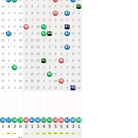
49
10
1
1
13
3
5
7
3
2
1
2
13
1
45
47
11
2
2
14
4
6
8
4
3
3
2
1
12
3
3
15
5
7
9
5
4
1
4
1
3
2
40
43
47
13
4
4
16
8
10
5
2
5
4
3
37
43
44
47
14
5
17
1
9
11
3
6
5
4
15
1
6
18
2
10
12
1
1
4
7
1
6
5
47
16
2
7
19
3
11
13
2
2
5
8
7
6
17
3
8
20
4
12
14
3
3
6
9
1
8
7
43
46
18
4
9
21
5
13
15
4
7
2
9
8
38
19
5
22
6
14
16
1
5
8
1
3
10
9
44
20
6
1
23
7
15
17
2
9
2
4
11
10
46
21
7
2
24
8
16
18
3
1
10
5
12
11
48
22
8
3
25
9
17
19
4
2
11
1
6
12
36
37
38
39
40
41
42
43
44
45
46
47
48
49
36
37
38
39
40
41
42
43
44
45
46
47
48
49
36
37
38
39
40
41
42
43
44
45
46
47
48
49
36
37
38
39
40
41
42
43
44
45
46
47
48
49
36
37
38
39
40
41
42
43
44
45
46
47
48
49
1
4
3
0
2
1
3
4
5
5
5
4
3
1