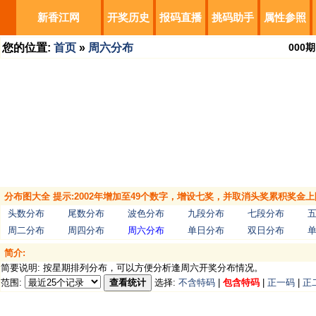
新香江网
开奖历史
报码直播
挑码助手
属性参照
您的位置:
首页
»
周六分布
000
期
分布图大全 提示:2002年增加至49个数字，增设七奖，并取消头奖累积奖金上
头数分布
尾数分布
波色分布
九段分布
七段分布
周二分布
周四分布
周六分布
单日分布
双日分布
简介:
简要说明: 按星期排列分布，可以方便分析逢周六开奖分布情况。
范围:
查看统计
选择:
不含特码
|
包含特码
|
正一码
|
正