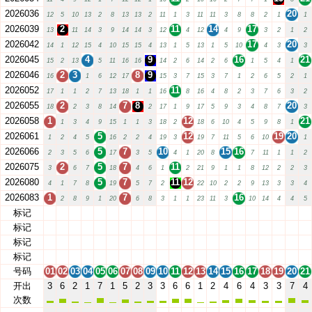
2026036
20
12
5
10
13
2
8
13
13
2
11
1
3
11
11
3
8
8
2
1
1
2026039
2
11
14
17
13
11
14
3
9
14
14
3
12
4
12
4
9
3
2
1
2
2026042
17
20
14
1
12
15
4
10
15
15
4
13
1
5
13
1
5
10
4
3
3
2026045
4
9
16
21
15
2
13
5
11
16
16
14
2
6
14
2
6
1
5
4
1
2026046
2
3
8
9
16
1
6
12
17
15
3
7
15
3
7
1
2
6
5
2
1
2026052
11
17
1
1
2
7
13
18
1
1
16
8
16
4
8
2
3
7
6
3
2
2026055
2
7
8
20
18
2
3
8
14
2
17
1
9
17
5
9
3
4
8
7
3
2026058
1
12
21
1
3
4
9
15
1
1
3
18
2
18
6
10
4
5
9
8
1
2026061
5
12
19
20
1
2
4
5
16
2
2
4
19
3
19
7
11
5
6
10
1
2026066
5
7
10
15
16
2
3
5
6
17
3
5
4
1
20
8
7
11
1
1
2
2026075
2
5
7
11
3
6
7
18
4
6
1
2
21
9
1
1
8
12
2
2
3
2026080
5
7
11
12
4
1
7
8
19
5
7
2
22
10
2
2
9
13
3
3
4
2026083
1
7
16
2
8
9
1
20
6
8
3
1
1
23
11
3
10
14
4
4
5
标记
01
02
03
04
05
06
07
08
09
10
11
12
13
14
15
16
17
18
19
20
21
标记
01
02
03
04
05
06
07
08
09
10
11
12
13
14
15
16
17
18
19
20
21
标记
01
02
03
04
05
06
07
08
09
10
11
12
13
14
15
16
17
18
19
20
21
标记
01
02
03
04
05
06
07
08
09
10
11
12
13
14
15
16
17
18
19
20
21
号码
01
02
03
04
05
06
07
08
09
10
11
12
13
14
15
16
17
18
19
20
21
开出
3
6
2
1
7
1
5
2
3
3
6
6
1
2
4
6
4
3
3
7
4
次数