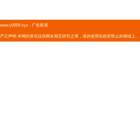
www.y0009.xyz
-
广告联系
严正声明:本网的资讯仅供网友相互研究之用，请勿使用在政府禁止的领域上。