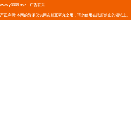
www.y0009.xyz
-
广告联系
严正声明:本网的资讯仅供网友相互研究之用，请勿使用在政府禁止的领域上。