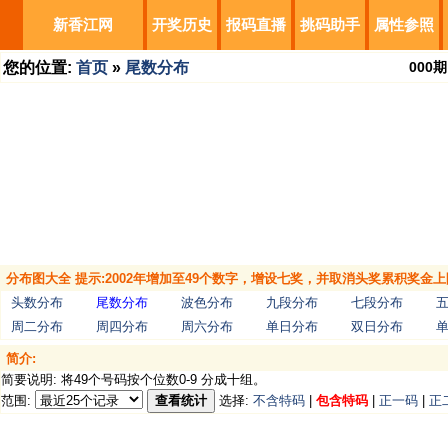
新香江网
开奖历史
报码直播
挑码助手
属性参照
您的位置:
首页
»
尾数分布
000
期
分布图大全 提示:2002年增加至49个数字，增设七奖，并取消头奖累积奖金上
头数分布
尾数分布
波色分布
九段分布
七段分布
周二分布
周四分布
周六分布
单日分布
双日分布
简介:
简要说明: 将49个号码按个位数0-9 分成十组。
范围:
查看统计
选择:
不含特码
|
包含特码
|
正一码
|
正