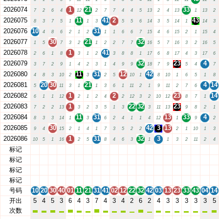
2026074
1
21
33
7
2
6
4
12
2
7
7
4
4
5
13
2
4
13
1
13
2
2026075
11
41
2
43
8
3
7
5
1
1
3
5
5
6
14
3
5
14
1
14
3
2026076
10
31
4
8
6
2
1
2
1
1
6
6
7
15
4
6
15
2
1
15
4
2026077
30
21
32
1
5
7
3
2
1
2
2
7
7
16
5
7
16
3
2
16
5
2026078
1
41
2
6
1
8
3
1
2
3
8
8
1
17
6
8
17
4
3
17
6
2026079
32
23
4
3
7
2
9
1
4
2
3
1
4
9
9
18
7
9
5
4
7
2026080
11
31
12
42
4
8
3
10
2
3
2
5
10
1
8
10
1
6
5
1
8
2026081
20
30
21
4
14
5
11
3
1
1
3
6
1
11
2
1
9
11
2
7
6
2026082
1
2
23
14
6
1
1
12
2
1
2
4
2
12
3
2
10
12
8
7
1
2026083
1
22
32
23
7
2
2
13
3
2
3
5
1
3
3
11
13
9
8
2
1
2026084
11
31
13
33
4
8
3
3
14
1
3
6
2
4
1
1
4
12
1
9
2
2026085
30
42
3
13
9
4
15
2
1
4
1
7
3
5
2
2
2
1
10
1
3
2026086
1
31
32
3
10
5
1
16
2
5
8
4
6
3
1
1
3
2
11
2
4
标记
10
20
30
40
01
11
21
31
41
02
12
22
32
42
03
13
23
33
43
04
14
标记
10
20
30
40
01
11
21
31
41
02
12
22
32
42
03
13
23
33
43
04
14
标记
10
20
30
40
01
11
21
31
41
02
12
22
32
42
03
13
23
33
43
04
14
标记
10
20
30
40
01
11
21
31
41
02
12
22
32
42
03
13
23
33
43
04
14
号码
10
20
30
40
01
11
21
31
41
02
12
22
32
42
03
13
23
33
43
04
14
开出
5
4
5
3
6
4
3
7
4
3
4
2
6
2
4
3
3
3
3
3
5
次数