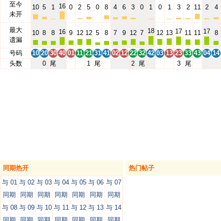
至今
16
10
5
1
0
2
5
0
8
4
6
3
0
1
0
1
3
2
11
2
4
未开
最大
18
17
17
16
10
8
8
9
12
12
5
8
7
9
12
7
12
13
11
11
8
遗漏
号码
10
20
30
40
01
11
21
31
41
02
12
22
32
42
03
13
23
33
43
04
14
头数
0
尾
1
尾
2
尾
3
尾
同期热开
热门帖子
与 01
与 02
与 03
与 04
与 05
与 06
与 07
同期
同期
同期
同期
同期
同期
同期
与 08
与 09
与 10
与 11
与 12
与 13
与 14
同期
同期
同期
同期
同期
同期
同期