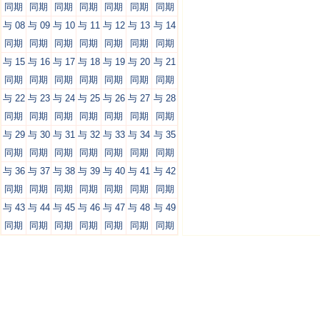
同期
同期
同期
同期
同期
同期
同期
与 08
与 09
与 10
与 11
与 12
与 13
与 14
同期
同期
同期
同期
同期
同期
同期
与 15
与 16
与 17
与 18
与 19
与 20
与 21
同期
同期
同期
同期
同期
同期
同期
与 22
与 23
与 24
与 25
与 26
与 27
与 28
同期
同期
同期
同期
同期
同期
同期
与 29
与 30
与 31
与 32
与 33
与 34
与 35
同期
同期
同期
同期
同期
同期
同期
与 36
与 37
与 38
与 39
与 40
与 41
与 42
同期
同期
同期
同期
同期
同期
同期
与 43
与 44
与 45
与 46
与 47
与 48
与 49
同期
同期
同期
同期
同期
同期
同期