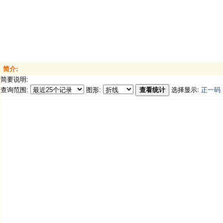
简介:
简要说明:
查询范围:
图形:
查看统计
选择显示:
正一码