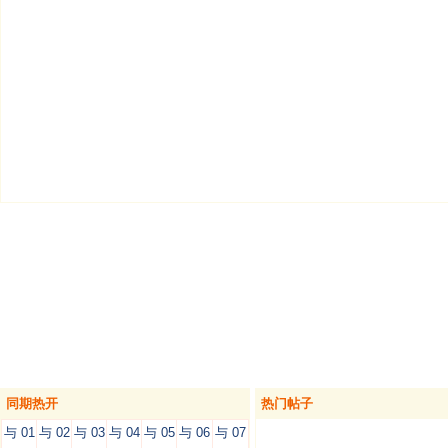
同期热开
热门帖子
与 01
与 02
与 03
与 04
与 05
与 06
与 07