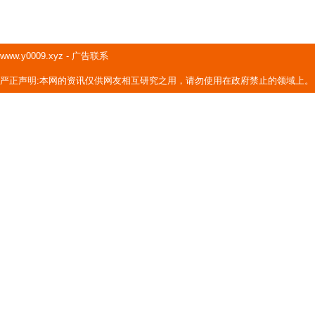
www.y0009.xyz
-
广告联系
严正声明:本网的资讯仅供网友相互研究之用，请勿使用在政府禁止的领域上。