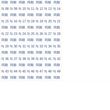
同期
同期
同期
同期
同期
同期
同期
与 08
与 09
与 10
与 11
与 12
与 13
与 14
同期
同期
同期
同期
同期
同期
同期
与 15
与 16
与 17
与 18
与 19
与 20
与 21
同期
同期
同期
同期
同期
同期
同期
与 22
与 23
与 24
与 25
与 26
与 27
与 28
同期
同期
同期
同期
同期
同期
同期
与 29
与 30
与 31
与 32
与 33
与 34
与 35
同期
同期
同期
同期
同期
同期
同期
与 36
与 37
与 38
与 39
与 40
与 41
与 42
同期
同期
同期
同期
同期
同期
同期
与 43
与 44
与 45
与 46
与 47
与 48
与 49
同期
同期
同期
同期
同期
同期
同期