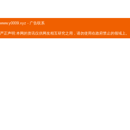
www.y0009.xyz
-
广告联系
严正声明:本网的资讯仅供网友相互研究之用，请勿使用在政府禁止的领域上。