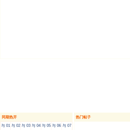
同期热开
热门帖子
与 01
与 02
与 03
与 04
与 05
与 06
与 07