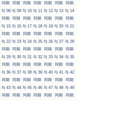
同期
同期
同期
同期
同期
同期
同期
与 08
与 09
与 10
与 11
与 12
与 13
与 14
同期
同期
同期
同期
同期
同期
同期
与 15
与 16
与 17
与 18
与 19
与 20
与 21
同期
同期
同期
同期
同期
同期
同期
与 22
与 23
与 24
与 25
与 26
与 27
与 28
同期
同期
同期
同期
同期
同期
同期
与 29
与 30
与 31
与 32
与 33
与 34
与 35
同期
同期
同期
同期
同期
同期
同期
与 36
与 37
与 38
与 39
与 40
与 41
与 42
同期
同期
同期
同期
同期
同期
同期
与 43
与 44
与 45
与 46
与 47
与 48
与 49
同期
同期
同期
同期
同期
同期
同期