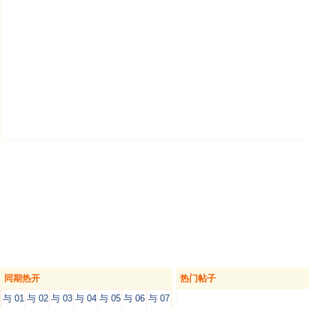
同期热开
热门帖子
与 01
与 02
与 03
与 04
与 05
与 06
与 07