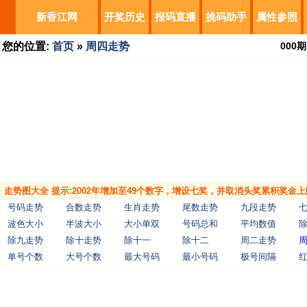
新香江网
开奖历史
报码直播
挑码助手
属性参照
您的位置:
首页
»
周四走势
000
期
走势图大全 提示:2002年增加至49个数字，增设七奖，并取消头奖累积奖金上
号码走势
合数走势
生肖走势
尾数走势
九段走势
波色大小
半波大小
大小单双
号码总和
平均数值
除九走势
除十走势
除十一
除十二
周二走势
单号个数
大号个数
最大号码
最小号码
极号间隔