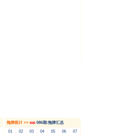
拖牌统计 >>
086期:拖牌汇总
01
02
03
04
05
06
07