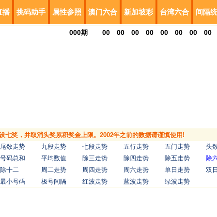
直播
挑码助手
属性参照
澳门六合
新加坡彩
台湾六合
间隔
000
期
00
00
00
00
00
00
00
00
，增设七奖，并取消头奖累积奖金上限。2002年之前的数据请谨慎使用!
尾数走势
九段走势
七段走势
五行走势
五门走势
头
号码总和
平均数值
除三走势
除四走势
除五走势
除
除十二
周二走势
周四走势
周六走势
单日走势
双
最小号码
极号间隔
红波走势
蓝波走势
绿波走势