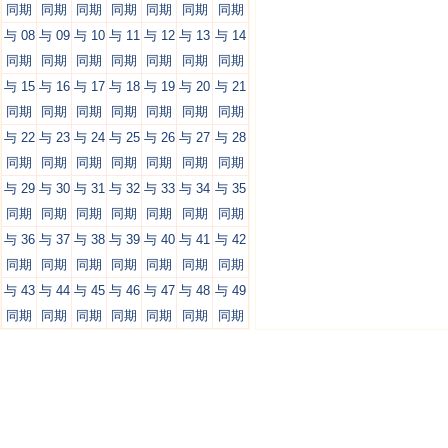
同期
同期
同期
同期
同期
同期
同期
与 08
与 09
与 10
与 11
与 12
与 13
与 14
同期
同期
同期
同期
同期
同期
同期
与 15
与 16
与 17
与 18
与 19
与 20
与 21
同期
同期
同期
同期
同期
同期
同期
与 22
与 23
与 24
与 25
与 26
与 27
与 28
同期
同期
同期
同期
同期
同期
同期
与 29
与 30
与 31
与 32
与 33
与 34
与 35
同期
同期
同期
同期
同期
同期
同期
与 36
与 37
与 38
与 39
与 40
与 41
与 42
同期
同期
同期
同期
同期
同期
同期
与 43
与 44
与 45
与 46
与 47
与 48
与 49
同期
同期
同期
同期
同期
同期
同期