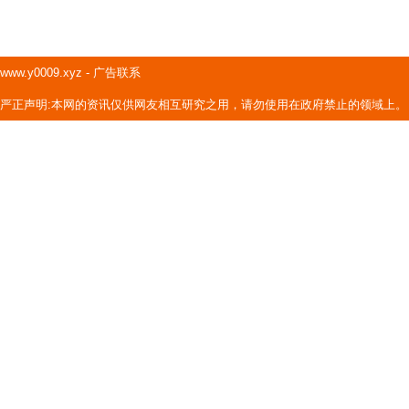
www.y0009.xyz
-
广告联系
严正声明:本网的资讯仅供网友相互研究之用，请勿使用在政府禁止的领域上。