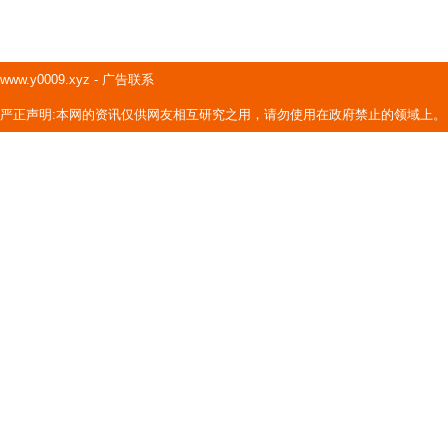
www.y0009.xyz
-
广告联系
严正声明:本网的资讯仅供网友相互研究之用，请勿使用在政府禁止的领域上。