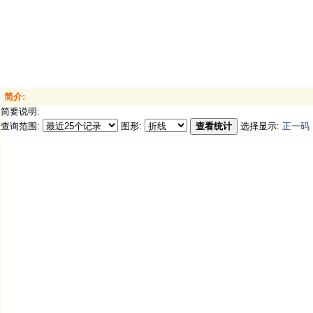
简介:
简要说明:
查询范围:
图形:
查看统计
选择显示:
正一码