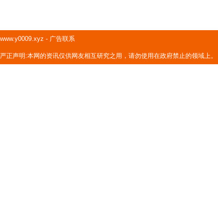
www.y0009.xyz
-
广告联系
严正声明:本网的资讯仅供网友相互研究之用，请勿使用在政府禁止的领域上。