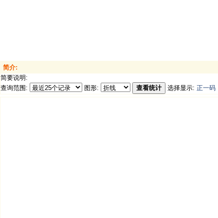
简介:
简要说明:
查询范围:
图形:
查看统计
选择显示:
正一码