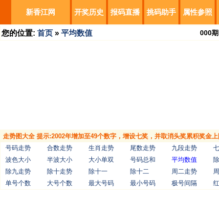
新香江网
开奖历史
报码直播
挑码助手
属性参照
您的位置:
首页
»
平均数值
000
期
走势图大全 提示:2002年增加至49个数字，增设七奖，并取消头奖累积奖金上
号码走势
合数走势
生肖走势
尾数走势
九段走势
波色大小
半波大小
大小单双
号码总和
平均数值
除九走势
除十走势
除十一
除十二
周二走势
单号个数
大号个数
最大号码
最小号码
极号间隔