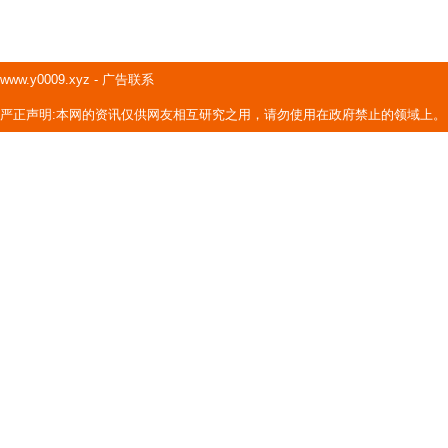
www.y0009.xyz
-
广告联系
严正声明:本网的资讯仅供网友相互研究之用，请勿使用在政府禁止的领域上。