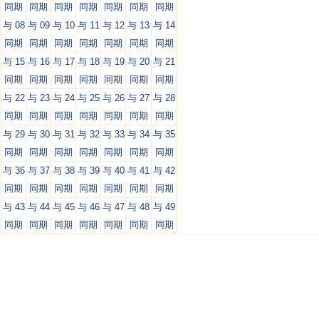
同期
同期
同期
同期
同期
同期
同期
与 08
与 09
与 10
与 11
与 12
与 13
与 14
同期
同期
同期
同期
同期
同期
同期
与 15
与 16
与 17
与 18
与 19
与 20
与 21
同期
同期
同期
同期
同期
同期
同期
与 22
与 23
与 24
与 25
与 26
与 27
与 28
同期
同期
同期
同期
同期
同期
同期
与 29
与 30
与 31
与 32
与 33
与 34
与 35
同期
同期
同期
同期
同期
同期
同期
与 36
与 37
与 38
与 39
与 40
与 41
与 42
同期
同期
同期
同期
同期
同期
同期
与 43
与 44
与 45
与 46
与 47
与 48
与 49
同期
同期
同期
同期
同期
同期
同期