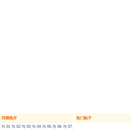
同期热开
热门帖子
与 01
与 02
与 03
与 04
与 05
与 06
与 07