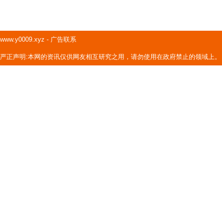
www.y0009.xyz
-
广告联系
严正声明:本网的资讯仅供网友相互研究之用，请勿使用在政府禁止的领域上。