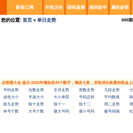
新香江网
开奖历史
报码直播
挑码助手
属性参照
您的位置:
首页
»
单日走势
000
期
走势图大全 提示:2002年增加至49个数字，增设七奖，并取消头奖累积奖金上
号码走势
合数走势
生肖走势
尾数走势
九段走势
波色大小
半波大小
大小单双
号码总和
平均数值
除九走势
除十走势
除十一
除十二
周二走势
单号个数
大号个数
最大号码
最小号码
极号间隔