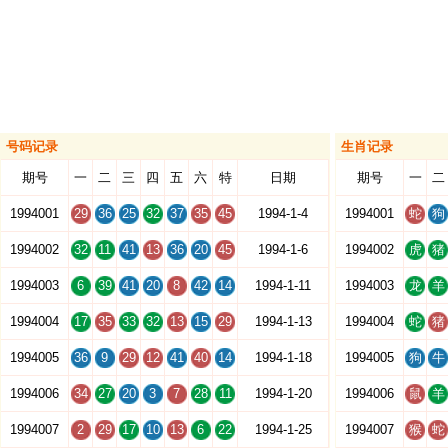
号码记录
生肖记录
期号
一
二
三
四
五
六
特
日期
期号
一
二
1994001
29
36
25
32
37
35
45
1994-1-4
1994001
蛇
狗
1994002
32
11
41
13
36
20
45
1994-1-6
1994002
虎
猪
1994003
6
39
41
20
8
42
14
1994-1-11
1994003
龙
羊
1994004
17
35
33
32
13
15
29
1994-1-13
1994004
蛇
猪
1994005
36
9
29
12
41
40
14
1994-1-18
1994005
狗
牛
1994006
34
27
20
3
7
28
11
1994-1-20
1994006
鼠
羊
1994007
2
29
17
10
13
6
22
1994-1-25
1994007
猴
蛇