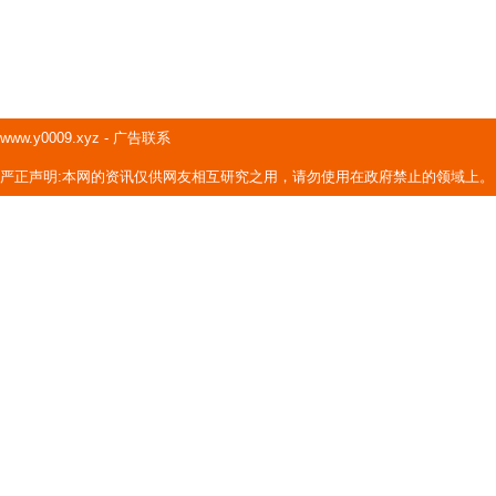
www.y0009.xyz
-
广告联系
严正声明:本网的资讯仅供网友相互研究之用，请勿使用在政府禁止的领域上。