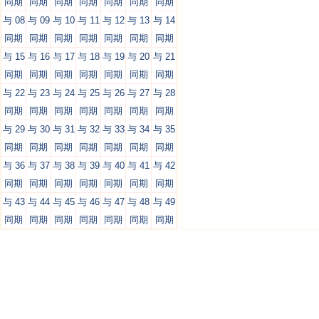
同期
同期
同期
同期
同期
同期
同期
与 08
与 09
与 10
与 11
与 12
与 13
与 14
同期
同期
同期
同期
同期
同期
同期
与 15
与 16
与 17
与 18
与 19
与 20
与 21
同期
同期
同期
同期
同期
同期
同期
与 22
与 23
与 24
与 25
与 26
与 27
与 28
同期
同期
同期
同期
同期
同期
同期
与 29
与 30
与 31
与 32
与 33
与 34
与 35
同期
同期
同期
同期
同期
同期
同期
与 36
与 37
与 38
与 39
与 40
与 41
与 42
同期
同期
同期
同期
同期
同期
同期
与 43
与 44
与 45
与 46
与 47
与 48
与 49
同期
同期
同期
同期
同期
同期
同期