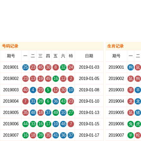
号码记录
生肖记录
期号
一
二
三
四
五
六
特
日期
期号
一
二
2019001
25
23
45
30
8
32
24
2019-01-03
2019001
狗
鼠
2019002
23
13
19
45
16
12
2
2019-01-05
2019002
鼠
狗
2019003
40
4
23
5
12
30
10
2019-01-08
2019003
羊
羊
2019004
7
31
28
6
36
43
23
2019-01-10
2019004
龙
龙
2019005
35
48
18
37
49
10
27
2019-01-13
2019005
鼠
猪
2019006
44
33
16
17
10
48
7
2019-01-15
2019006
兔
虎
2019007
16
18
28
35
41
36
37
2019-01-17
2019007
羊
蛇