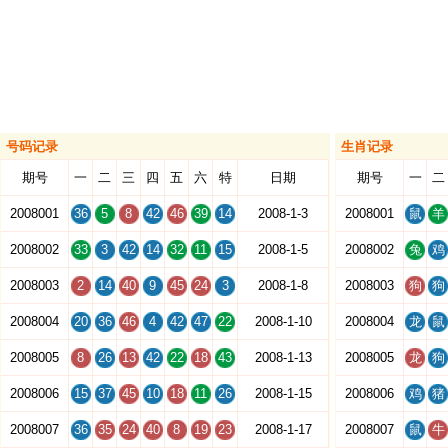
号码记录
生肖记录
期号
一
二
三
四
五
六
特
日期
期号
一
二
2008001
36
5
8
42
46
39
14
2008-1-3
2008001
鼠
羊
2008002
33
3
42
14
32
11
15
2008-1-5
2008002
兔
鸡
2008003
2
14
40
9
45
24
3
2008-1-8
2008003
狗
狗
2008004
20
36
46
4
42
47
22
2008-1-10
2008004
龙
鼠
2008005
8
26
13
42
22
18
43
2008-1-13
2008005
龙
狗
2008006
15
37
45
10
18
11
26
2008-1-15
2008006
鸡
猪
2008007
36
35
24
40
8
19
23
2008-1-17
2008007
鼠
牛