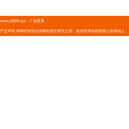
www.y0009.xyz
-
广告联系
严正声明:本网的资讯仅供网友相互研究之用，请勿使用在政府禁止的领域上。