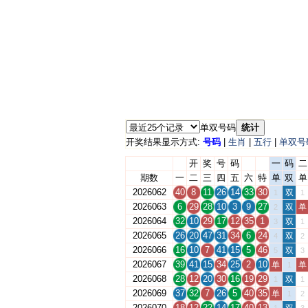
单双号码
统计
开奖结果显示方式:
号码
|
生肖
|
五行
|
单双号
开
奖
号
码
一
码
二
期数
一
二
三
四
五
六
特
单
双
单
2026062
40
8
11
26
14
33
30
双
1
1
2026063
6
29
28
10
3
9
27
双
单
2
2026064
32
10
29
17
12
35
1
双
3
1
2026065
26
20
47
31
34
6
24
双
4
2
2026066
16
10
7
41
15
5
46
双
5
3
2026067
39
41
15
34
25
2
10
单
单
1
2026068
28
12
20
30
16
19
29
双
1
1
2026069
37
32
7
26
5
40
35
单
1
2
2026070
18
12
22
14
17
40
13