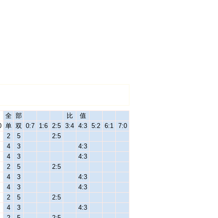
全
部
比
值
0
单
双
0:7
1:6
2:5
3:4
4:3
5:2
6:1
7:0
2
5
2:5
4
3
4:3
4
3
4:3
2
5
2:5
4
3
4:3
4
3
4:3
2
5
2:5
4
3
4:3
2
5
2:5