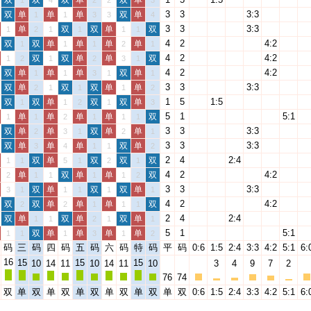
双
双
双
单
双
单
1
4
2
2
3
3
3
3:3
双
单
单
单
双
单
1
1
3
3
4
3
3
3:3
单
双
双
单
双
1
2
1
1
1
1
4
2
4:2
双
双
单
单
单
单
1
1
1
2
1
4
2
4:2
双
双
单
单
双
1
2
1
2
3
1
4
2
4:2
双
单
单
单
双
单
1
1
3
1
1
3
3
3:3
双
单
双
双
单
单
2
1
1
1
2
1
5
1:5
双
双
单
双
双
单
1
1
2
1
3
5
1
5:1
单
单
单
单
双
1
1
2
1
1
1
3
3
3:3
双
单
单
双
单
单
2
3
1
2
1
3
3
3:3
双
单
单
单
双
单
3
4
1
1
2
2
4
2:4
双
单
双
双
双
1
1
5
1
2
1
4
2
4:2
单
双
单
单
双
2
1
1
1
1
2
3
3
3:3
双
单
双
双
单
3
1
1
1
1
1
4
2
4:2
双
双
单
单
单
双
2
2
1
1
1
2
4
2:4
双
单
双
单
双
单
1
1
2
1
1
5
1
5:1
双
单
单
单
单
1
1
1
3
1
2
码
三
码
四
码
五
码
六
码
特
码
平
码
0:6
1:5
2:4
3:3
4:2
5:1
6:
16
15
15
15
10
14
11
10
14
11
10
3
4
9
7
2
76
74
双
单
双
单
双
单
双
单
双
单
双
单
双
0:6
1:5
2:4
3:3
4:2
5:1
6: