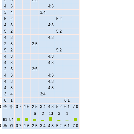
4
3
4:3
3
4
3:4
5
2
5:2
4
3
4:3
5
2
5:2
4
3
4:3
2
5
2:5
5
2
5:2
4
3
4:3
4
3
4:3
2
5
2:5
4
3
4:3
4
3
4:3
4
3
4:3
3
4
3:4
6
1
6:1
0
全
部
0:7
1:6
2:5
3:4
4:3
5:2
6:1
7:0
6
2
13
3
1
91
84
0
单
双
0:7
1:6
2:5
3:4
4:3
5:2
6:1
7:0