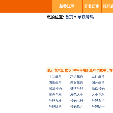
新香江网
开奖历史
报码
您的位置:
首页
»
单双号码
统计表大全 提示:2002年增加至49个数字
十二生肖
六子生肖
五行生肖
阴阳生肖
男女生肖
偏旁生肖
深浅号码
拼搏号码
高低号码
波色单双
波色大小
大小单双
号码九段
号码七段
号码五行
号码除八
号码除九
号码除十