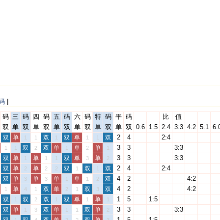
码
|
码
三
码
四
码
五
码
六
码
特
码
平
码
比
值
双
单
双
单
双
单
双
单
双
单
双
单
双
0:6
1:5
2:4
3:3
4:2
5:1
6:
2
4
2:4
双
单
双
双
单
双
1
1
1
1
1
3
3
3:3
双
双
单
单
单
1
1
2
1
2
1
3
3
3:3
双
单
单
双
单
单
1
1
1
3
2
2
4
2:4
双
单
单
双
双
双
2
2
2
1
1
4
2
4:2
双
单
单
单
单
双
3
3
1
1
2
4
2
4:2
单
双
单
双
双
1
4
1
2
1
3
1
5
1:5
双
双
双
双
单
单
1
2
1
1
1
3
3
3:3
双
单
双
单
双
单
1
3
1
1
2
1
5
1:5