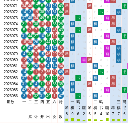
棋
画
琴
2
1
6
4
9
3
1
3
2026071
34
46
17
5
31
26
43
琴
琴
书
1
2
7
10
4
1
1
2
2026072
14
3
19
38
20
31
44
琴
书
棋
2
3
8
1
11
2
2
1
2026073
37
48
34
49
5
43
27
书
画
琴
1
3
9
2
12
1
1
2
2026074
21
7
38
18
1
33
28
棋
棋
琴
2
1
10
3
2
1
2
3
2026075
5
2
7
11
41
46
43
书
琴
棋
3
1
11
1
3
2
1
4
2026076
31
44
27
10
16
19
17
棋
画
书
4
1
12
1
2
4
2
1
2026077
18
30
26
21
44
32
27
棋
棋
琴
5
2
13
2
5
1
2
1
2026078
6
47
45
1
41
37
8
棋
画
棋
6
3
14
3
1
6
1
2
2026079
4
32
7
15
46
29
23
琴
画
棋
1
4
15
4
2
7
2
3
2026080
12
26
7
5
31
42
11
画
琴
棋
1
2
5
3
8
1
3
4
2026081
30
21
20
7
4
14
34
棋
棋
2
6
1
1
9
2
4
1
5
2026082
14
17
1
2
35
23
48
琴
书
书
1
7
2
2
1
3
5
2
2026083
37
7
16
1
32
22
23
书
棋
琴
1
2
3
3
1
4
3
1
2026084
31
16
4
11
13
33
38
棋
琴
琴
2
1
4
1
2
5
4
2
2026085
42
24
29
48
13
30
3
棋
画
书
3
2
5
1
2
3
1
5
2026086
3
7
32
31
49
1
47
书
棋
4
1
6
2
4
1
2
6
1
期数
一
二
三
四
五
六
特
一
码
二
码
三
码
琴
棋
书
画
琴
棋
书
画
琴
棋
书
8
9
6
2
6
5
4
10
7
7
6
累
计
开
出
次
数