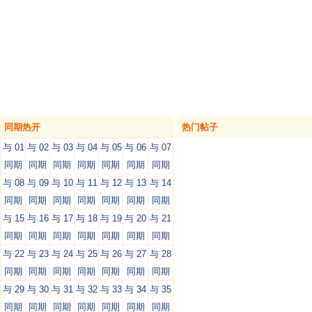
同期热开
热门帖子
与 01
与 02
与 03
与 04
与 05
与 06
与 07
同期
同期
同期
同期
同期
同期
同期
与 08
与 09
与 10
与 11
与 12
与 13
与 14
同期
同期
同期
同期
同期
同期
同期
与 15
与 16
与 17
与 18
与 19
与 20
与 21
同期
同期
同期
同期
同期
同期
同期
与 22
与 23
与 24
与 25
与 26
与 27
与 28
同期
同期
同期
同期
同期
同期
同期
与 29
与 30
与 31
与 32
与 33
与 34
与 35
同期
同期
同期
同期
同期
同期
同期