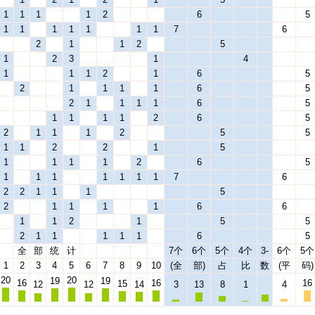
1
1
1
1
2
6
5
1
1
1
1
1
1
1
7
6
2
1
1
2
5
1
2
3
1
4
1
1
1
2
1
6
5
2
1
1
1
1
6
5
2
1
1
1
1
6
5
1
1
1
1
2
6
5
2
1
1
1
2
5
5
1
1
2
2
1
5
1
1
1
1
2
6
5
1
1
1
1
1
1
1
7
6
2
2
1
1
1
5
2
1
1
1
1
6
6
1
1
2
1
5
5
2
1
1
1
1
1
6
5
全
部
统
计
7个
6个
5个
4个
3-
6个
5个
1
2
3
4
5
6
7
8
9
10
(全
部)
占
比
数
(平
码)
20
20
19
19
16
16
16
15
12
12
14
3
13
8
1
4