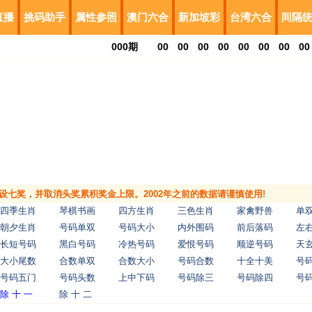
直播
挑码助手
属性参照
澳门六合
新加坡彩
台湾六合
间隔
000
期
00
00
00
00
00
00
00
00
，增设七奖，并取消头奖累积奖金上限。2002年之前的数据请谨慎使用!
四季生肖
琴棋书画
四方生肖
三色生肖
家禽野兽
单
朝夕生肖
号码单双
号码大小
内外围码
前后落码
左
长短号码
黑白号码
冷热号码
爱恨号码
顺逆号码
天
大小尾数
合数单双
合数大小
号码合数
十全十美
号
号码五门
号码头数
上中下码
号码除三
号码除四
号
除 十 一
除 十 二