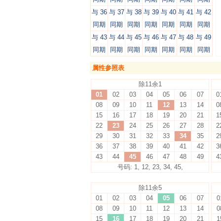
与 36
与 37
与 38
与 39
与 40
与 41
与 42
同期
同期
同期
同期
同期
同期
同期
与 43
与 44
与 45
与 46
与 47
与 48
与 49
同期
同期
同期
同期
同期
同期
同期
属性参照表
除11余1
01
02
03
04
05
06
07
0
08
09
10
11
12
13
14
0
15
16
17
18
19
20
21
1
22
23
24
25
26
27
28
2
29
30
31
32
33
34
35
2
36
37
38
39
40
41
42
3
43
44
45
46
47
48
49
4
号码: 1, 12, 23, 34, 45,
除11余5
01
02
03
04
05
06
07
0
08
09
10
11
12
13
14
0
15
16
17
18
19
20
21
1