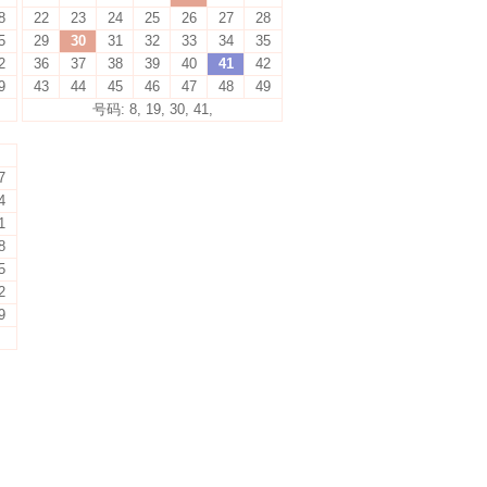
8
22
23
24
25
26
27
28
5
29
30
31
32
33
34
35
2
36
37
38
39
40
41
42
9
43
44
45
46
47
48
49
号码: 8, 19, 30, 41,
7
4
1
8
5
2
9