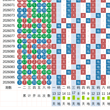
地
地
地
天
天
天
1
3
1
1
1
3
2026071
34
46
17
5
31
26
43
天
地
天
地
天
地
1
4
1
1
2
1
2026072
14
3
19
38
20
31
44
天
地
天
地
天
天
2
5
2
2
3
1
2026073
37
48
34
49
5
43
27
天
地
天
天
地
地
3
6
3
1
1
1
2026074
21
7
38
18
1
33
28
天
天
地
地
天
地
4
1
1
1
1
2
2026075
5
2
7
11
41
46
43
地
地
天
天
天
地
1
1
1
1
2
3
2026076
31
44
27
10
16
19
17
天
天
天
天
地
天
1
1
2
2
1
1
2026077
18
30
26
21
44
32
27
地
天
地
天
天
地
1
2
1
3
1
1
2026078
6
47
45
1
41
37
8
地
天
地
天
天
天
2
3
2
4
2
1
2026079
4
32
7
15
46
29
23
天
地
天
地
地
天
1
1
1
1
1
2
2026080
12
26
7
5
31
42
11
地
地
天
地
天
地
1
2
2
2
1
1
2026081
30
21
20
7
4
14
34
天
天
天
天
天
天
1
1
3
1
2
1
2026082
14
17
1
2
35
23
48
天
天
天
地
地
地
2
2
4
1
1
1
2026083
37
7
16
1
32
22
23
天
天
地
天
地
地
3
3
1
1
2
2
2026084
31
16
4
11
13
33
38
天
地
天
天
地
地
4
1
1
2
3
3
2026085
42
24
29
48
13
30
3
地
天
天
地
地
天
1
1
2
1
4
1
2026086
3
7
32
31
49
1
47
地
天
地
天
天
天
2
2
1
1
1
2
期数
一
二
三
四
五
六
特
一
码
二
码
三
码
四
码
五
码
六
17
16
13
12
14
11
8
9
12
13
11
1
累
计
开
出
次
数
天
地
天
地
天
地
天
地
天
地
天