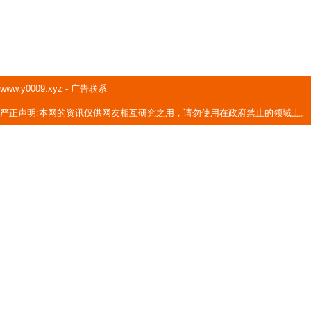
www.y0009.xyz
-
广告联系
严正声明:本网的资讯仅供网友相互研究之用，请勿使用在政府禁止的领域上。