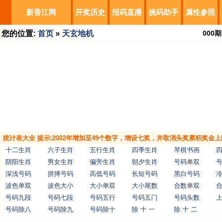
新香江网
开奖历史
报码直播
挑码助手
属性参照
您的位置:
首页
»
天玄地机
000
期
统计表大全 提示:2002年增加至49个数字，增设七奖，并取消头奖累积奖金上
十二生肖
六子生肖
五行生肖
四季生肖
琴棋书画
阴阳生肖
男女生肖
偏旁生肖
朝夕生肖
号码单双
深浅号码
拼搏号码
高低号码
长短号码
黑白号码
波色单双
波色大小
大小单双
大小尾数
合数单双
号码九段
号码七段
号码五行
号码五门
号码头数
号码除八
号码除九
号码除十
除 十 一
除 十 二