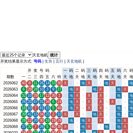
天玄地机
统计
开奖结果显示方式:
号码
|
生肖
|
五行
|
天玄地机
|
开
奖
号
码
一
码
二
码
三
码
四
码
五
码
六
期数
一
二
三
四
五
六
特
天
地
天
地
天
地
天
地
天
地
天
2026062
40
8
11
26
14
33
30
天
地
天
地
天
地
1
1
1
1
1
1
2026063
6
29
28
10
3
9
27
地
天
地
天
地
天
1
1
1
1
1
1
2026064
32
10
29
17
12
35
1
地
天
天
天
地
地
2
2
1
2
2
1
2026065
26
20
47
31
34
6
24
地
天
天
天
天
地
3
3
2
3
1
2
2026066
16
10
7
41
15
5
46
地
天
天
天
地
地
4
4
3
4
1
3
2026067
39
41
15
34
25
2
10
天
天
地
天
地
地
1
5
1
5
2
4
2026068
28
12
20
30
16
19
29
地
地
天
天
地
天
1
1
1
6
3
1
2026069
37
32
7
26
5
40
35
天
地
天
地
地
天
1
2
2
1
4
2
2026070
18
12
22
14
17
40
13