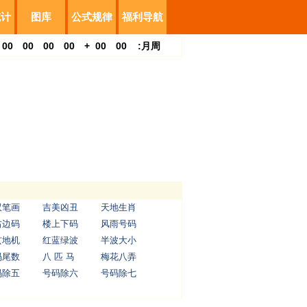
统计
图库
公式规律
福利导航
00
00
00
00
+
00
00
:
月
周
双笔画
吉美凶丑
天地生肖
右边码
楼上下码
风雨号码
玄地机
红蓝绿波
半波大小
码尾数
八 匹 马
梅花八弄
码除五
号码除六
号码除七