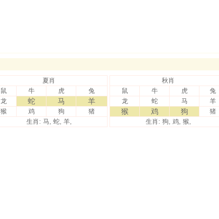
夏肖
秋肖
鼠
牛
虎
兔
鼠
牛
虎
兔
蛇
马
羊
龙
龙
蛇
马
羊
猴
鸡
狗
猴
鸡
狗
猪
猪
生肖: 马, 蛇, 羊,
生肖: 狗, 鸡, 猴,