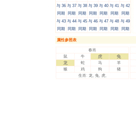
与 36
与 37
与 38
与 39
与 40
与 41
与 42
同期
同期
同期
同期
同期
同期
同期
与 43
与 44
与 45
与 46
与 47
与 48
与 49
同期
同期
同期
同期
同期
同期
同期
属性参照表
春肖
虎
兔
鼠
牛
龙
蛇
马
羊
猴
鸡
狗
猪
生肖: 龙, 兔, 虎,