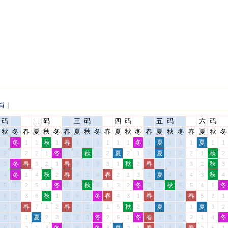
肖
|
码
二
码
三
码
四
码
五
码
六
码
秋
冬
春
夏
秋
冬
春
夏
秋
冬
春
夏
秋
冬
春
夏
秋
冬
春
夏
秋
冬
冬
秋
春
冬
夏
夏
1
1
1
1
1
1
1
1
1
1
1
1
1
1
1
1
冬
秋
夏
夏
秋
2
1
2
2
1
1
2
2
2
2
1
2
2
2
2
1
2
冬
春
春
秋
春
秋
3
3
2
1
3
1
3
3
1
2
1
3
3
3
2
3
冬
秋
春
春
夏
秋
4
1
4
2
4
2
4
2
1
3
1
4
4
4
3
4
冬
秋
冬
秋
冬
5
1
2
5
1
1
5
5
1
3
2
2
1
5
5
4
1
秋
冬
春
春
春
6
2
3
6
1
2
6
1
4
3
1
2
1
6
5
2
1
春
春
秋
夏
夏
7
3
7
1
2
7
2
1
1
5
2
1
2
7
1
3
2
夏
冬
冬
春
冬
8
4
1
2
3
1
8
3
2
6
1
1
3
8
2
1
4