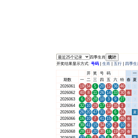
四季生肖
统计
开奖结果显示方式:
号码
|
生肖
|
五行
|
四季生
开
奖
号
码
一
期数
一
二
三
四
五
六
特
春
夏
2026061
19
34
5
20
12
36
46
1
1
2026062
40
8
11
26
14
33
30
春
2
2026063
6
29
28
10
3
9
27
1
3
2026064
32
10
29
17
12
35
1
2
4
2026065
26
20
47
31
34
6
24
夏
3
2026066
16
10
7
41
15
5
46
春
1
2026067
39
41
15
34
25
2
10
春
2
2026068
28
12
20
30
16
19
29
春
3
2026069
37
32
7
26
5
40
35