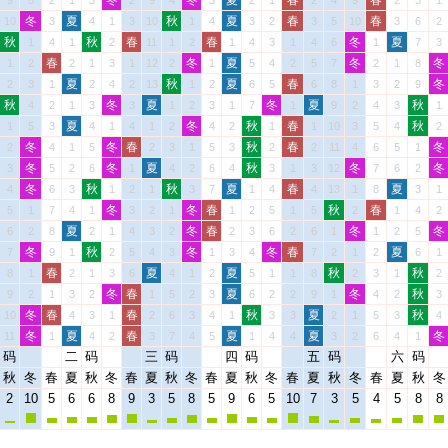
冬
冬
夏
春
春
9
5
2
1
3
2
9
4
3
2
1
2
4
9
2
5
1
冬
夏
秋
夏
春
春
10
3
4
1
3
10
1
4
3
2
3
5
10
3
6
2
秋
秋
春
春
冬
夏
1
4
1
2
11
1
2
1
4
3
1
4
6
1
7
3
春
冬
夏
冬
冬
1
2
2
1
3
1
12
2
1
5
4
2
5
7
2
1
8
夏
秋
夏
春
冬
2
3
1
2
4
2
13
1
2
6
5
6
8
1
3
2
9
秋
冬
夏
冬
夏
秋
4
2
1
3
3
1
2
3
1
7
1
9
2
4
3
1
夏
冬
秋
春
秋
1
5
3
4
1
4
1
2
4
2
1
1
10
3
5
4
2
冬
冬
春
秋
春
冬
2
4
1
5
2
3
1
5
3
2
2
11
4
6
5
1
冬
冬
夏
秋
冬
冬
3
5
2
6
1
4
2
6
4
3
1
3
12
7
6
2
冬
秋
秋
夏
春
夏
4
6
3
1
2
1
3
7
1
4
4
13
1
8
3
1
冬
冬
春
秋
春
5
1
7
4
1
3
2
1
1
2
5
1
5
2
1
4
2
夏
冬
春
冬
冬
6
2
8
2
1
4
3
2
2
3
6
2
6
1
1
2
5
冬
秋
冬
冬
春
夏
7
9
1
2
5
4
3
1
3
4
7
2
1
2
6
1
春
夏
夏
秋
秋
8
1
2
1
3
6
4
1
2
5
1
1
8
2
3
1
2
冬
春
夏
冬
秋
9
2
1
3
2
1
5
2
3
6
2
2
9
1
4
2
3
冬
春
春
秋
夏
秋
10
4
3
1
2
6
3
4
1
3
3
2
1
5
3
4
冬
夏
春
夏
夏
冬
11
1
4
2
3
7
4
5
1
4
4
3
2
6
4
1
码
二
码
三
码
四
码
五
码
六
码
秋
冬
春
夏
秋
冬
春
夏
秋
冬
春
夏
秋
冬
春
夏
秋
冬
春
夏
秋
冬
2
10
5
6
6
8
9
3
5
8
5
9
6
5
10
7
3
5
4
5
8
8