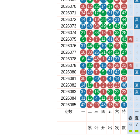
夏
1
2026070
18
12
22
14
17
40
13
2
1
2026071
34
46
17
5
31
26
43
3
2
2026072
14
3
19
38
20
31
44
夏
4
2026073
37
48
34
49
5
43
27
夏
5
2026074
21
7
38
18
1
33
28
6
1
2026075
5
2
7
11
41
46
43
春
2
2026076
31
44
27
10
16
19
17
1
3
2026077
18
30
26
21
44
32
27
2
4
2026078
6
47
45
1
41
37
8
3
5
2026079
4
32
7
15
46
29
23
春
6
2026080
12
26
7
5
31
42
11
夏
1
2026081
30
21
20
7
4
14
34
2
1
2026082
14
17
1
2
35
23
48
夏
3
2026083
37
7
16
1
32
22
23
夏
4
2026084
31
16
4
11
13
33
38
5
1
2026085
42
24
29
48
13
30
3
6
2
期数
一
二
三
四
五
六
特
一
春
夏
6
7
累
计
开
出
次
数