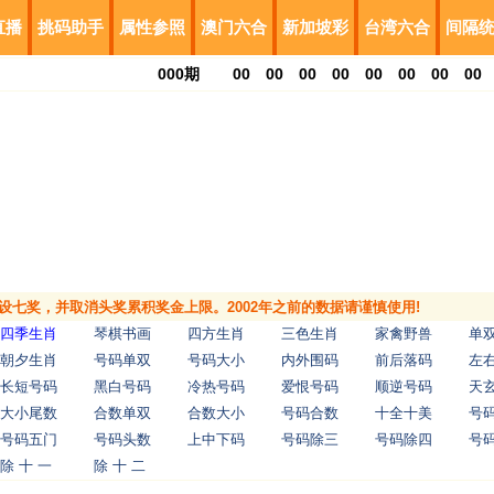
直播
挑码助手
属性参照
澳门六合
新加坡彩
台湾六合
间隔
000
期
00
00
00
00
00
00
00
00
，增设七奖，并取消头奖累积奖金上限。2002年之前的数据请谨慎使用!
四季生肖
琴棋书画
四方生肖
三色生肖
家禽野兽
单
朝夕生肖
号码单双
号码大小
内外围码
前后落码
左
长短号码
黑白号码
冷热号码
爱恨号码
顺逆号码
天
大小尾数
合数单双
合数大小
号码合数
十全十美
号
号码五门
号码头数
上中下码
号码除三
号码除四
号
除 十 一
除 十 二