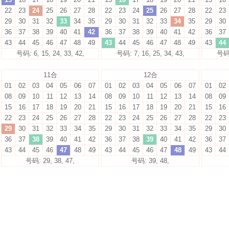
22
23
24
25
26
27
28
22
23
24
25
26
27
28
22
23
29
30
31
32
33
34
35
29
30
31
32
33
34
35
29
30
36
37
38
39
40
41
42
36
37
38
39
40
41
42
36
37
43
44
45
46
47
48
49
43
44
45
46
47
48
49
43
44
号码: 6, 15, 24, 33, 42,
号码: 7, 16, 25, 34, 43,
号码: 
11合
12合
01
02
03
04
05
06
07
01
02
03
04
05
06
07
01
02
08
09
10
11
12
13
14
08
09
10
11
12
13
14
08
09
15
16
17
18
19
20
21
15
16
17
18
19
20
21
15
16
22
23
24
25
26
27
28
22
23
24
25
26
27
28
22
23
29
30
31
32
33
34
35
29
30
31
32
33
34
35
29
30
36
37
38
39
40
41
42
36
37
38
39
40
41
42
36
37
43
44
45
46
47
48
49
43
44
45
46
47
48
49
43
44
号码: 29, 38, 47,
号码: 39, 48,