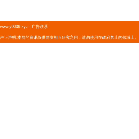
www.y0009.xyz
-
广告联系
严正声明:本网的资讯仅供网友相互研究之用，请勿使用在政府禁止的领域上。