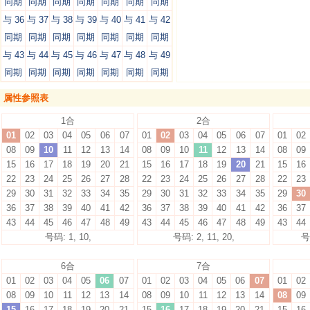
同期
同期
同期
同期
同期
同期
同期
与 36
与 37
与 38
与 39
与 40
与 41
与 42
同期
同期
同期
同期
同期
同期
同期
与 43
与 44
与 45
与 46
与 47
与 48
与 49
同期
同期
同期
同期
同期
同期
同期
属性参照表
1合
2合
01
02
03
04
05
06
07
01
02
03
04
05
06
07
01
02
08
09
10
11
12
13
14
08
09
10
11
12
13
14
08
09
15
16
17
18
19
20
21
15
16
17
18
19
20
21
15
16
22
23
24
25
26
27
28
22
23
24
25
26
27
28
22
23
29
30
31
32
33
34
35
29
30
31
32
33
34
35
29
30
36
37
38
39
40
41
42
36
37
38
39
40
41
42
36
37
43
44
45
46
47
48
49
43
44
45
46
47
48
49
43
44
号码: 1, 10,
号码: 2, 11, 20,
号码
6合
7合
01
02
03
04
05
06
07
01
02
03
04
05
06
07
01
02
08
09
10
11
12
13
14
08
09
10
11
12
13
14
08
09
15
16
17
18
19
20
21
15
16
17
18
19
20
21
15
16