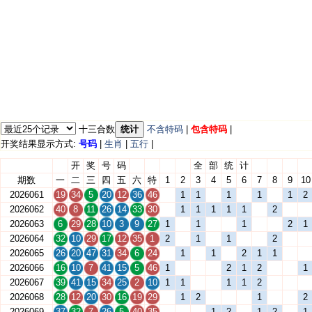
十三合数
统计
不含特码
|
包含特码
|
开奖结果显示方式:
号码
|
生肖
|
五行
|
开
奖
号
码
全
部
统
计
期数
一
二
三
四
五
六
特
1
2
3
4
5
6
7
8
9
10
2026061
19
34
5
20
12
36
46
1
1
1
1
1
2
2026062
40
8
11
26
14
33
30
1
1
1
1
1
2
2026063
6
29
28
10
3
9
27
1
1
1
2
1
2026064
32
10
29
17
12
35
1
2
1
1
2
2026065
26
20
47
31
34
6
24
1
1
2
1
1
2026066
16
10
7
41
15
5
46
1
2
1
2
1
2026067
39
41
15
34
25
2
10
1
1
1
1
2
2026068
28
12
20
30
16
19
29
1
2
1
2
2026069
37
32
7
26
5
40
35
1
2
1
2
1