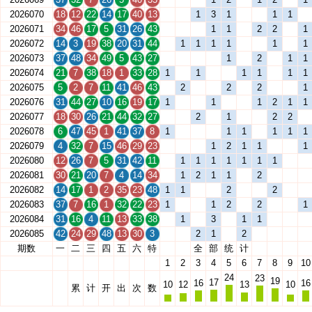
2026070
18
12
22
14
17
40
13
1
3
1
1
1
2026071
34
46
17
5
31
26
43
1
1
2
2
1
2026072
14
3
19
38
20
31
44
1
1
1
1
1
1
2026073
37
48
34
49
5
43
27
1
2
1
1
2026074
21
7
38
18
1
33
28
1
1
1
1
1
1
2026075
5
2
7
11
41
46
43
2
2
2
1
2026076
31
44
27
10
16
19
17
1
1
1
2
1
1
2026077
18
30
26
21
44
32
27
2
1
2
2
2026078
6
47
45
1
41
37
8
1
1
1
1
1
1
2026079
4
32
7
15
46
29
23
1
2
1
1
1
2026080
12
26
7
5
31
42
11
1
1
1
1
1
1
1
2026081
30
21
20
7
4
14
34
1
2
1
1
2
2026082
14
17
1
2
35
23
48
1
1
2
2
2026083
37
7
16
1
32
22
23
1
1
2
2
1
2026084
31
16
4
11
13
33
38
1
3
1
1
2026085
42
24
29
48
13
30
3
2
1
2
期数
一
二
三
四
五
六
特
全
部
统
计
1
2
3
4
5
6
7
8
9
10
24
23
19
17
16
16
10
12
13
10
累
计
开
出
次
数