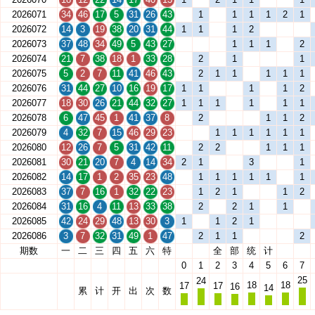
2026071
34
46
17
5
31
26
43
1
1
1
1
2
1
2026072
14
3
19
38
20
31
44
1
1
1
2
2026073
37
48
34
49
5
43
27
1
1
1
2
2026074
21
7
38
18
1
33
28
2
1
1
2026075
5
2
7
11
41
46
43
2
1
1
1
1
1
2026076
31
44
27
10
16
19
17
1
1
1
1
2
2026077
18
30
26
21
44
32
27
1
1
1
1
1
1
2026078
6
47
45
1
41
37
8
2
1
1
2
2026079
4
32
7
15
46
29
23
1
1
1
1
1
1
2026080
12
26
7
5
31
42
11
2
2
1
1
1
2026081
30
21
20
7
4
14
34
2
1
3
1
2026082
14
17
1
2
35
23
48
1
1
1
1
1
1
2026083
37
7
16
1
32
22
23
1
2
1
1
2
2026084
31
16
4
11
13
33
38
2
2
1
1
2026085
42
24
29
48
13
30
3
1
1
2
1
2026086
3
7
32
31
49
1
47
2
1
1
2
期数
一
二
三
四
五
六
特
全
部
统
计
0
1
2
3
4
5
6
7
25
24
18
18
17
17
16
14
累
计
开
出
次
数