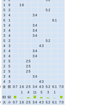
1
6
1:6
5
2
5:2
3
4
3:4
6
1
6:1
3
4
3:4
3
4
3:4
3
4
3:4
5
2
5:2
4
3
4:3
3
4
3:4
3
4
3:4
2
5
2:5
2
5
2:5
2
5
2:5
3
4
3:4
4
3
4:3
0
全
部
0:7
1:6
2:5
3:4
4:3
5:2
6:1
7:0
1
4
11
5
3
1
83
92
0
大
小
0:7
1:6
2:5
3:4
4:3
5:2
6:1
7:0