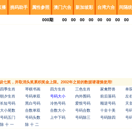
直播
挑码助手
属性参照
澳门六合
新加坡彩
台湾六合
间隔
000
期
00
00
00
00
00
00
00
00
，增设七奖，并取消头奖累积奖金上限。2002年之前的数据请谨慎使用!
四季生肖
琴棋书画
四方生肖
三色生肖
家禽野兽
单
朝夕生肖
号码单双
号码大小
内外围码
前后落码
左
长短号码
黑白号码
冷热号码
爱恨号码
顺逆号码
天
大小尾数
合数单双
合数大小
号码合数
十全十美
号
号码五门
号码头数
上中下码
号码除三
号码除四
号
除 十 一
除 十 二