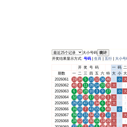
大小号码
统计
开奖结果显示方式:
号码
|
生肖
|
五行
|
大小号
开
奖
号
码
一
码
二
期数
一
二
三
四
五
六
特
大
小
大
2026061
19
34
5
20
12
36
46
小
大
1
2026062
40
8
11
26
14
33
30
大
1
1
2026063
6
29
28
10
3
9
27
小
大
1
2026064
32
10
29
17
12
35
1
大
1
1
2026065
26
20
47
31
34
6
24
大
2
2
2026066
16
10
7
41
15
5
46
小
1
3
2026067
39
41
15
34
25
2
10
大
大
1
2026068
28
12
20
30
16
19
29
大
2
1
2026069
37
32
7
26
5
40
35