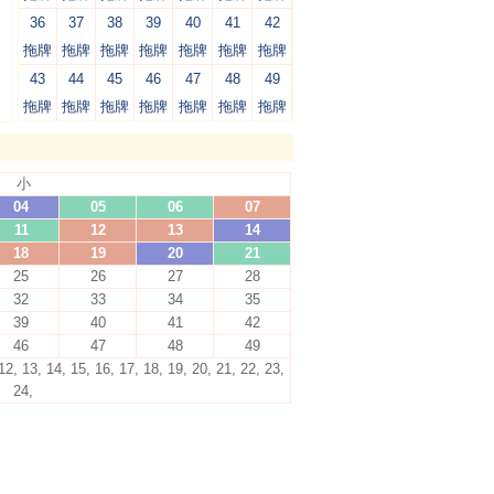
36
37
38
39
40
41
42
拖牌
拖牌
拖牌
拖牌
拖牌
拖牌
拖牌
43
44
45
46
47
48
49
拖牌
拖牌
拖牌
拖牌
拖牌
拖牌
拖牌
小
04
05
06
07
11
12
13
14
18
19
20
21
25
26
27
28
32
33
34
35
39
40
41
42
46
47
48
49
12, 13, 14, 15, 16, 17, 18, 19, 20, 21, 22, 23,
24,