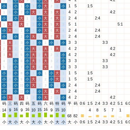
小
大
小
大
大
1
4
5
2
1
2
1
5
1:5
小
小
小
小
大
小
5
1
3
2
1
4
2
4:2
小
小
大
大
大
1
6
2
1
3
1
2
4
2:4
小
小
大
小
大
大
7
1
1
4
2
5
1
5:1
大
大
小
大
大
1
1
2
2
5
3
2
4
2:4
小
大
小
小
大
大
2
1
3
6
4
2
4
2:4
小
小
小
大
大
大
1
2
1
7
5
3
3
3:3
大
小
小
小
小
1
1
3
1
1
1
4
2
4:2
大
小
大
大
大
2
2
4
1
1
1
4
2
4:2
大
小
大
大
小
3
3
5
2
2
1
3
3
3:3
小
小
大
大
小
4
1
6
3
3
2
3
3
3:3
小
小
大
大
小
5
2
7
4
4
3
1
5
1:5
小
小
小
小
小
大
3
8
1
1
1
1
5
1:5
小
小
小
大
小
大
4
9
1
2
2
2
4
2:4
小
小
小
大
小
小
5
10
2
3
1
2
4
2:4
小
小
小
小
大
大
6
11
1
1
1
4
2
4:2
小
大
大
小
大
小
1
1
2
2
1
码
三
码
四
码
五
码
六
码
特
码
平
码
0:6
1:5
2:4
3:3
4:2
5:1
6:
16
16
16
15
15
1
14
9
9
10
9
10
4
8
5
7
1
68
82
小
大
小
大
小
大
小
大
小
大
小
大
小
0:6
1:5
2:4
3:3
4:2
5:1
6: