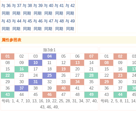
与 36
与 37
与 38
与 39
与 40
与 41
与 42
同期
同期
同期
同期
同期
同期
同期
与 43
与 44
与 45
与 46
与 47
与 48
与 49
同期
同期
同期
同期
同期
同期
同期
属性参照表
除3余1
01
02
03
04
05
06
07
01
02
0
08
09
10
11
12
13
14
08
09
1
15
16
17
18
19
20
21
15
16
1
22
23
24
25
26
27
28
22
23
2
29
30
31
32
33
34
35
29
30
3
36
37
38
39
40
41
42
36
37
3
43
44
45
46
47
48
49
43
44
4
号码: 1, 4, 7, 10, 13, 16, 19, 22, 25, 28, 31, 34, 37, 40,
号码: 2, 5, 8, 11, 14,
43, 46, 49,