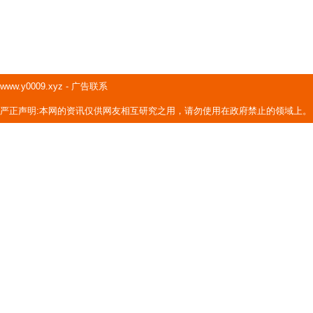
www.y0009.xyz
-
广告联系
严正声明:本网的资讯仅供网友相互研究之用，请勿使用在政府禁止的领域上。