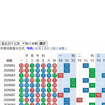
除三余数
统计
开奖结果显示方式:
号码
|
生肖
|
五行
|
除三余数
|
开
奖
号
码
一
码
二
码
三
期数
一
二
三
四
五
六
特
Y0
Y1
Y2
Y0
Y1
Y2
Y0
Y
2026061
19
34
5
20
12
36
46
Y1
Y1
1
1
1
1
1
2026062
40
8
11
26
14
33
30
Y1
Y2
2
2
2
1
2
2026063
6
29
28
10
3
9
27
Y0
Y2
Y
1
3
3
2
3
2026064
32
10
29
17
12
35
1
Y2
Y1
1
2
4
1
4
2026065
26
20
47
31
34
6
24
Y2
Y2
2
3
5
1
5
2026066
16
10
7
41
15
5
46
Y1
Y1
Y
3
1
6
1
6
2026067
39
41
15
34
25
2
10
Y0
Y2
Y0
1
2
7
1
2026068
28
12
20
30
16
19
29
Y1
Y0
1
3
2
1
1
2026069
37
32
7
26
5
40
35