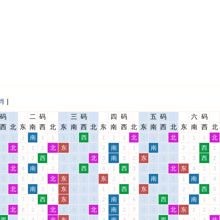
肖
|
码
二
码
三
码
四
码
五
码
六
码
西
北
东
南
西
北
东
南
西
北
东
南
西
北
东
南
西
北
东
南
西
北
南
西
北
北
北
1
1
1
1
1
1
1
1
1
1
1
1
1
1
1
1
1
北
北
东
南
南
西
2
2
1
2
2
1
2
2
2
1
2
2
1
2
2
1
西
北
南
东
西
3
1
3
2
1
1
3
2
3
3
2
1
3
2
3
3
2
北
南
西
西
北
东
4
4
1
2
2
4
1
4
1
3
1
2
4
4
1
3
北
东
东
南
南
5
1
5
1
2
5
1
2
2
1
4
2
5
1
1
2
4
北
南
东
西
东
西
6
6
3
1
6
2
3
1
3
5
1
6
2
2
1
5
西
东
南
西
南
7
1
7
1
2
7
3
4
2
1
6
1
2
3
3
1
6
北
北
北
南
北
东
8
8
2
1
1
8
4
3
2
7
2
3
1
1
2
7