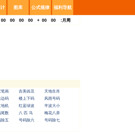
统计
图库
公式规律
福利导航
00
00
00
00
+
00
00
:
月
周
双笔画
吉美凶丑
天地生肖
右边码
楼上下码
风雨号码
玄地机
红蓝绿波
半波大小
码尾数
八 匹 马
梅花八弄
码除五
号码除六
号码除七