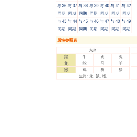
与 36
与 37
与 38
与 39
与 40
与 41
与 42
同期
同期
同期
同期
同期
同期
同期
与 43
与 44
与 45
与 46
与 47
与 48
与 49
同期
同期
同期
同期
同期
同期
同期
属性参照表
东肖
鼠
牛
虎
兔
龙
蛇
马
羊
猴
鸡
狗
猪
生肖: 龙, 鼠, 猴,