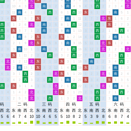
西
北
东
南
西
北
1
9
3
2
9
5
1
4
3
8
3
4
1
1
2
3
北
南
南
西
北
1
2
10
4
3
1
6
2
5
4
9
4
5
2
2
3
4
南
西
西
东
南
2
3
11
4
1
2
1
3
6
1
10
6
1
3
3
5
1
东
东
南
北
东
3
4
1
5
2
2
1
4
7
1
11
1
7
2
1
6
2
西
北
南
西
西
东
5
1
2
6
1
2
5
8
1
12
2
8
1
2
7
3
西
东
南
南
西
西
6
3
7
1
2
3
6
9
1
13
3
9
2
1
3
4
西
南
东
东
西
南
7
1
8
2
1
4
7
1
2
14
4
10
3
2
1
5
北
东
南
北
东
1
8
2
1
9
2
5
8
1
3
15
5
11
1
1
2
6
南
南
西
北
北
2
9
3
10
1
1
6
9
2
1
16
6
12
2
1
2
3
东
西
西
西
西
3
10
1
11
2
2
1
10
3
2
17
7
13
1
2
3
1
北
北
东
东
南
西
4
1
2
12
2
1
11
3
1
18
8
1
2
3
4
2
北
南
东
西
东
南
5
2
13
1
3
2
12
1
4
19
1
2
3
4
1
3
西
北
东
北
南
6
1
3
1
2
1
4
3
5
1
20
1
2
3
5
2
4
西
西
南
东
东
7
2
4
2
3
2
5
1
1
2
21
3
4
1
1
3
5
西
东
北
西
北
南
3
3
1
4
3
6
1
2
1
22
1
4
5
1
4
6
北
北
东
西
西
1
4
1
4
2
4
7
2
2
1
23
2
5
1
2
1
7
北
西
北
西
南
2
5
2
5
3
5
8
1
1
3
2
3
6
2
3
1
8
码
二
码
三
码
四
码
五
码
六
码
西
北
东
南
西
北
东
南
西
北
东
南
西
北
东
南
西
北
东
南
西
北
5
6
4
7
4
10
10
4
6
5
5
10
8
2
5
3
9
8
6
8
7
4