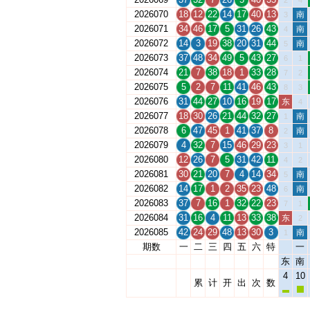
2
4
2026070
18
12
22
14
17
40
13
南
3
2026071
34
46
17
5
31
26
43
南
4
2026072
14
3
19
38
20
31
44
南
5
2026073
37
48
34
49
5
43
27
6
1
2026074
21
7
38
18
1
33
28
7
2
2026075
5
2
7
11
41
46
43
8
3
2026076
31
44
27
10
16
19
17
东
4
2026077
18
30
26
21
44
32
27
南
1
2026078
6
47
45
1
41
37
8
南
2
2026079
4
32
7
15
46
29
23
3
1
2026080
12
26
7
5
31
42
11
4
2
2026081
30
21
20
7
4
14
34
南
5
2026082
14
17
1
2
35
23
48
南
6
2026083
37
7
16
1
32
22
23
7
1
2026084
31
16
4
11
13
33
38
东
2
2026085
42
24
29
48
13
30
3
南
1
期数
一
二
三
四
五
六
特
一
东
南
4
10
累
计
开
出
次
数