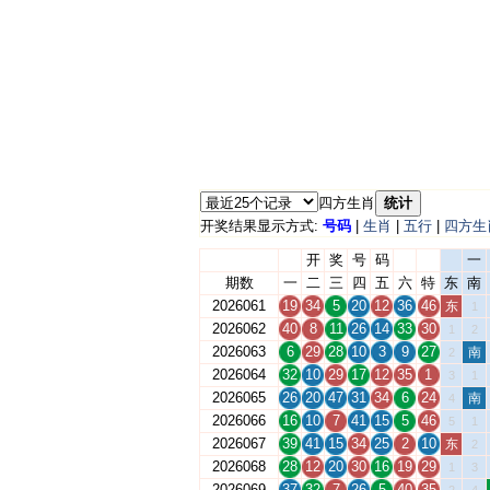
四方生肖
统计
开奖结果显示方式:
号码
|
生肖
|
五行
|
四方生
开
奖
号
码
一
期数
一
二
三
四
五
六
特
东
南
2026061
19
34
5
20
12
36
46
东
1
2026062
40
8
11
26
14
33
30
1
2
2026063
6
29
28
10
3
9
27
南
2
2026064
32
10
29
17
12
35
1
3
1
2026065
26
20
47
31
34
6
24
南
4
2026066
16
10
7
41
15
5
46
5
1
2026067
39
41
15
34
25
2
10
东
2
2026068
28
12
20
30
16
19
29
1
3
2026069
37
32
7
26
5
40
35