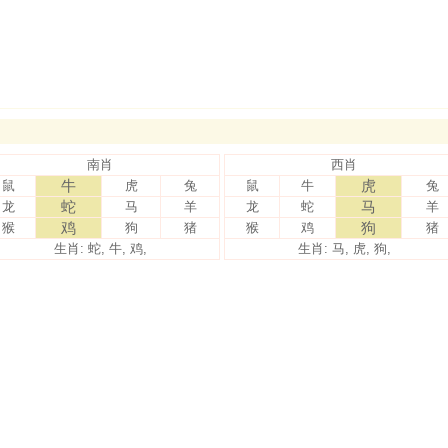
南肖
西肖
牛
虎
鼠
虎
兔
鼠
牛
兔
蛇
马
龙
马
羊
龙
蛇
羊
鸡
狗
猴
狗
猪
猴
鸡
猪
生肖: 蛇, 牛, 鸡,
生肖: 马, 虎, 狗,