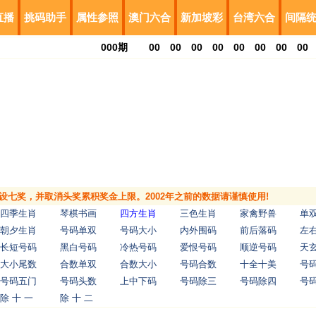
直播
挑码助手
属性参照
澳门六合
新加坡彩
台湾六合
间隔
000
期
00
00
00
00
00
00
00
00
，增设七奖，并取消头奖累积奖金上限。2002年之前的数据请谨慎使用!
四季生肖
琴棋书画
四方生肖
三色生肖
家禽野兽
单
朝夕生肖
号码单双
号码大小
内外围码
前后落码
左
长短号码
黑白号码
冷热号码
爱恨号码
顺逆号码
天
大小尾数
合数单双
合数大小
号码合数
十全十美
号
号码五门
号码头数
上中下码
号码除三
号码除四
号
除 十 一
除 十 二