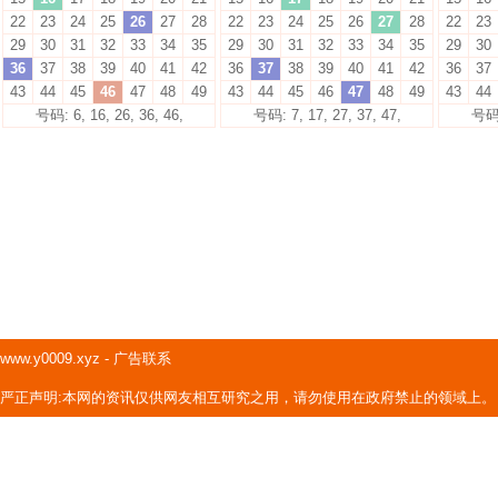
22
23
24
25
26
27
28
22
23
24
25
26
27
28
22
23
29
30
31
32
33
34
35
29
30
31
32
33
34
35
29
30
36
37
38
39
40
41
42
36
37
38
39
40
41
42
36
37
43
44
45
46
47
48
49
43
44
45
46
47
48
49
43
44
号码: 6, 16, 26, 36, 46,
号码: 7, 17, 27, 37, 47,
号码: 
www.y0009.xyz
-
广告联系
严正声明:本网的资讯仅供网友相互研究之用，请勿使用在政府禁止的领域上。