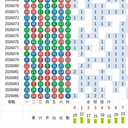
2026070
18
12
22
14
17
40
13
1
2
1
1
1
2026071
34
46
17
5
31
26
43
1
1
1
1
2
1
2026072
14
3
19
38
20
31
44
1
1
1
2
2026073
37
48
34
49
5
43
27
1
1
1
2
2026074
21
7
38
18
1
33
28
2
1
1
2026075
5
2
7
11
41
46
43
2
1
1
1
1
1
2026076
31
44
27
10
16
19
17
1
1
1
1
2
2026077
18
30
26
21
44
32
27
1
1
1
1
1
1
2026078
6
47
45
1
41
37
8
2
1
1
2
2026079
4
32
7
15
46
29
23
1
1
1
1
1
1
2026080
12
26
7
5
31
42
11
2
2
1
1
1
2026081
30
21
20
7
4
14
34
2
1
3
1
2026082
14
17
1
2
35
23
48
1
1
1
1
1
1
2026083
37
7
16
1
32
22
23
1
2
1
1
2
2026084
31
16
4
11
13
33
38
2
2
1
1
2026085
42
24
29
48
13
30
3
1
1
2
1
期数
一
二
三
四
五
六
特
全
部
统
计
0
1
2
3
4
5
6
7
23
22
20
19
18
17
15
15
累
计
开
出
次
数