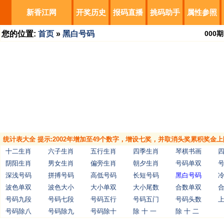
新香江网
开奖历史
报码直播
挑码助手
属性参照
您的位置:
首页
»
黑白号码
000
期
统计表大全 提示:2002年增加至49个数字，增设七奖，并取消头奖累积奖金上
十二生肖
六子生肖
五行生肖
四季生肖
琴棋书画
阴阳生肖
男女生肖
偏旁生肖
朝夕生肖
号码单双
深浅号码
拼搏号码
高低号码
长短号码
黑白号码
波色单双
波色大小
大小单双
大小尾数
合数单双
号码九段
号码七段
号码五行
号码五门
号码头数
号码除八
号码除九
号码除十
除 十 一
除 十 二