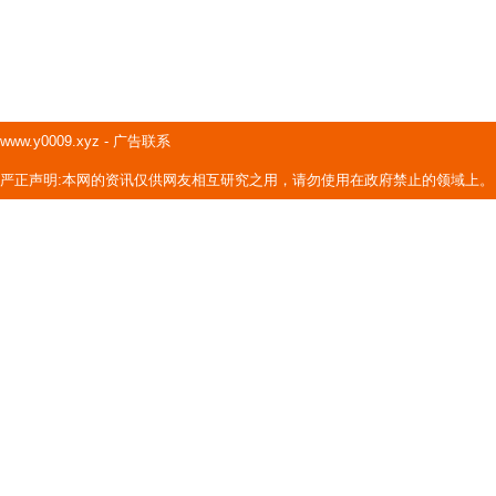
www.y0009.xyz
-
广告联系
严正声明:本网的资讯仅供网友相互研究之用，请勿使用在政府禁止的领域上。