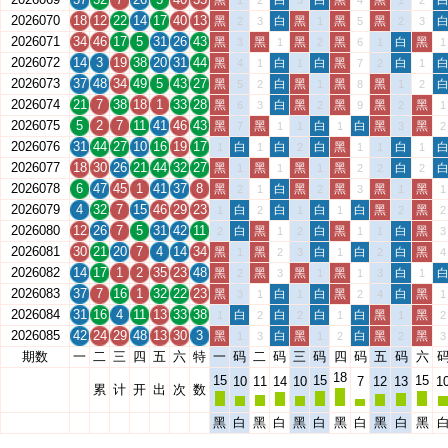
黑
白
白
黑
黑
1
2
5
4
1
2
2026070
18
12
22
14
17
40
13
黑
白
黑
黑
黑
2
3
1
5
2
3
2026071
34
46
17
5
31
26
43
黑
黑
黑
黑
白
黑
3
1
2
6
1
1
2026072
14
3
19
38
20
31
44
黑
白
白
黑
白
4
1
1
7
2
1
2026073
37
48
34
49
5
43
27
黑
白
黑
黑
黑
5
2
1
8
1
2
2026074
21
7
38
18
1
33
28
黑
白
黑
黑
黑
黑
6
3
2
9
2
1
2026075
5
2
7
11
41
46
43
黑
黑
白
白
黑
黑
7
1
1
1
3
2
2026076
31
44
27
10
16
19
17
白
白
白
黑
白
1
1
2
1
1
1
2026077
18
30
26
21
44
32
27
黑
黑
黑
黑
白
1
1
1
2
2
2
2026078
6
47
45
1
41
37
8
黑
白
黑
黑
黑
黑
2
1
2
3
1
1
2026079
4
32
7
15
46
29
23
白
白
白
白
黑
黑
1
2
1
1
2
2
2026080
12
26
7
5
31
42
11
白
黑
白
黑
白
黑
2
1
2
1
1
3
2026081
30
21
20
7
4
14
34
黑
黑
白
白
白
黑
1
2
3
1
2
4
2026082
14
17
1
2
35
23
48
黑
黑
黑
黑
白
2
3
1
1
3
1
2026083
37
7
16
1
32
22
23
黑
白
白
黑
白
黑
3
1
1
2
4
1
2026084
31
16
4
11
13
33
38
白
白
白
白
黑
黑
1
2
2
1
1
2
2026085
42
24
29
48
13
30
3
黑
白
黑
白
黑
黑
1
3
1
2
2
3
期数
一
二
三
四
五
六
特
一
码
二
码
三
码
四
码
五
码
六
18
15
15
15
10
11
14
10
7
12
13
1
累
计
开
出
次
数
黑
白
黑
白
黑
白
黑
白
黑
白
黑