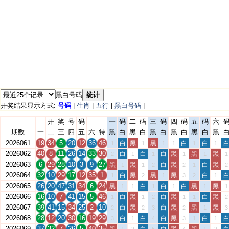
黑白号码
统计
开奖结果显示方式:
号码
|
生肖
|
五行
|
黑白号码
|
开
奖
号
码
一
码
二
码
三
码
四
码
五
码
六
期数
一
二
三
四
五
六
特
黑
白
黑
白
黑
白
黑
白
黑
白
黑
2026061
19
34
5
20
12
36
46
白
黑
黑
白
白
1
1
1
1
1
1
2026062
40
8
11
26
14
33
30
白
白
白
黑
黑
黑
2
1
1
1
1
1
2026063
6
29
28
10
3
9
27
黑
黑
白
黑
白
黑
1
1
2
2
1
2
2026064
32
10
29
17
12
35
1
白
黑
黑
黑
白
1
2
1
3
2
1
2026065
26
20
47
31
34
6
24
黑
白
白
白
黑
黑
1
1
1
1
1
1
2026066
16
10
7
41
15
5
46
白
黑
白
黑
白
黑
1
1
2
1
1
2
2026067
39
41
15
34
25
2
10
白
黑
白
黑
黑
黑
2
2
3
2
1
3
2026068
28
12
20
30
16
19
29
白
白
白
黑
白
3
1
4
3
1
1
2026069
37
32
7
26
5
40
35