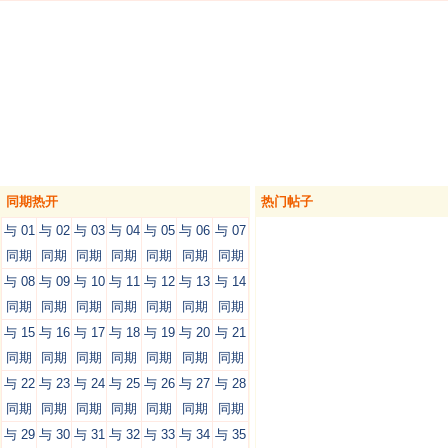
同期热开
热门帖子
与 01
与 02
与 03
与 04
与 05
与 06
与 07
同期
同期
同期
同期
同期
同期
同期
与 08
与 09
与 10
与 11
与 12
与 13
与 14
同期
同期
同期
同期
同期
同期
同期
与 15
与 16
与 17
与 18
与 19
与 20
与 21
同期
同期
同期
同期
同期
同期
同期
与 22
与 23
与 24
与 25
与 26
与 27
与 28
同期
同期
同期
同期
同期
同期
同期
与 29
与 30
与 31
与 32
与 33
与 34
与 35