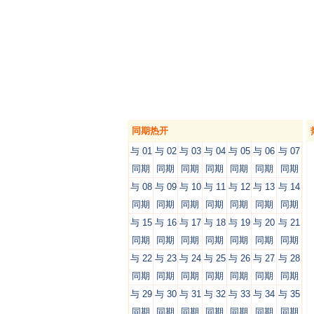
同期热开
与 01
与 02
与 03
与 04
与 05
与 06
与 07
同期
同期
同期
同期
同期
同期
同期
与 08
与 09
与 10
与 11
与 12
与 13
与 14
同期
同期
同期
同期
同期
同期
同期
与 15
与 16
与 17
与 18
与 19
与 20
与 21
同期
同期
同期
同期
同期
同期
同期
与 22
与 23
与 24
与 25
与 26
与 27
与 28
同期
同期
同期
同期
同期
同期
同期
与 29
与 30
与 31
与 32
与 33
与 34
与 35
同期
同期
同期
同期
同期
同期
同期