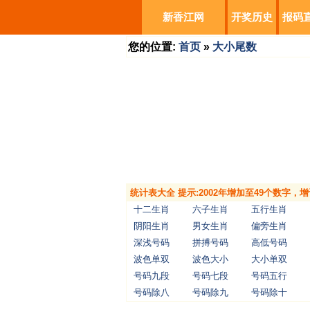
新香江网
开奖历史
报码
您的位置:
首页
»
大小尾数
统计表大全 提示:2002年增加至49个数字
十二生肖
六子生肖
五行生肖
阴阳生肖
男女生肖
偏旁生肖
深浅号码
拼搏号码
高低号码
波色单双
波色大小
大小单双
号码九段
号码七段
号码五行
号码除八
号码除九
号码除十