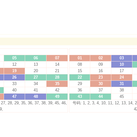
05
06
07
01
02
03
12
13
14
08
09
10
19
20
21
15
16
17
26
27
28
22
23
24
33
34
35
29
30
31
40
41
42
36
37
38
47
48
49
43
44
45
 27, 28, 29, 35, 36, 37, 38, 39, 45, 46,
号码: 1, 2, 3, 4, 10, 11, 12, 13, 14, 2
9,
4