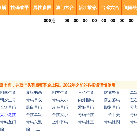
直播
挑码助手
属性参照
澳门六合
新加坡彩
台湾六合
间隔
000
期
00
00
00
00
00
00
00
00
，增设七奖，并取消头奖累积奖金上限。2002年之前的数据请谨慎使用!
四季生肖
琴棋书画
四方生肖
三色生肖
家禽野兽
单
朝夕生肖
号码单双
号码大小
内外围码
前后落码
左
长短号码
黑白号码
冷热号码
爱恨号码
顺逆号码
天
大小尾数
合数单双
合数大小
号码合数
十全十美
号
号码五门
号码头数
上中下码
号码除三
号码除四
号
除 十 一
除 十 二