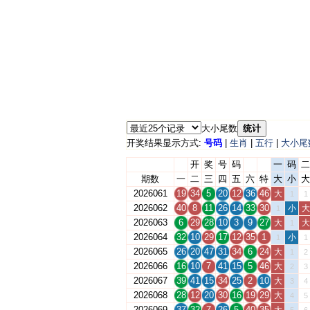
大小尾数
统计
开奖结果显示方式:
号码
|
生肖
|
五行
|
大小尾
开
奖
号
码
一
码
二
期数
一
二
三
四
五
六
特
大
小
大
2026061
19
34
5
20
12
36
46
大
1
1
2026062
40
8
11
26
14
33
30
小
大
1
2026063
6
29
28
10
3
9
27
大
大
1
2026064
32
10
29
17
12
35
1
小
1
1
2026065
26
20
47
31
34
6
24
大
1
2
2026066
16
10
7
41
15
5
46
大
2
3
2026067
39
41
15
34
25
2
10
大
3
4
2026068
28
12
20
30
16
19
29
大
4
5
2026069
37
32
7
26
5
40
35