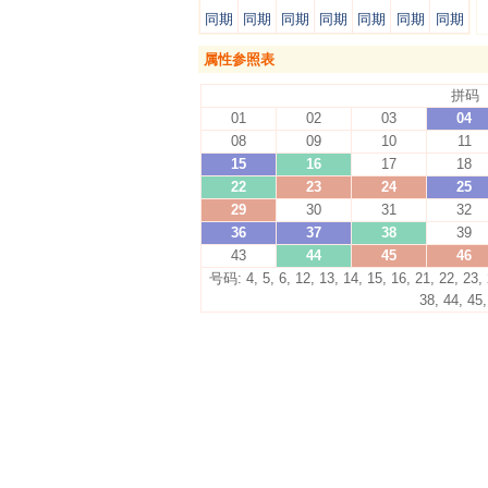
同期
同期
同期
同期
同期
同期
同期
属性参照表
拼码
01
02
03
04
08
09
10
11
15
16
17
18
22
23
24
25
29
30
31
32
36
37
38
39
43
44
45
46
号码: 4, 5, 6, 12, 13, 14, 15, 16, 21, 22, 23, 
38, 44, 45,