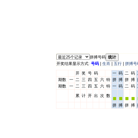
拼搏号码
统计
开奖结果显示方式:
号码
|
生肖
|
五行
|
拼搏号
开
奖
号
码
一
码
二
码
期数
一
二
三
四
五
六
特
拼
搏
拼
搏
期数
一
二
三
四
五
六
特
一
码
二
码
累
计
开
出
次
数
拼
搏
拼
搏