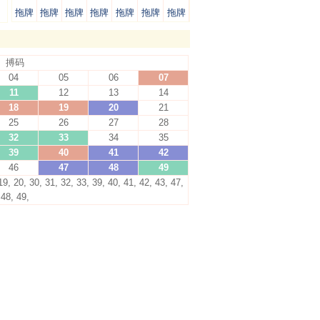
拖牌
拖牌
拖牌
拖牌
拖牌
拖牌
拖牌
搏码
04
05
06
07
11
12
13
14
18
19
20
21
25
26
27
28
32
33
34
35
39
40
41
42
46
47
48
49
19, 20, 30, 31, 32, 33, 39, 40, 41, 42, 43, 47,
48, 49,