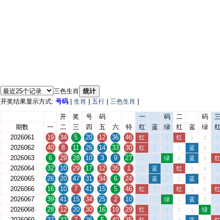
三色生肖
统计
开奖结果显示方式:
号码
|
生肖
|
五行
|
三色生肖
|
开
奖
号
码
一
码
二
码
期数
一
二
三
四
五
六
特
红
蓝
绿
红
蓝
绿
2026061
19
34
5
20
12
36
46
红
红
1
1
1
1
1
2026062
40
8
11
26
14
33
30
红
蓝
2
2
1
2
2
2026063
6
29
28
10
3
9
27
绿
蓝
1
3
2
3
2026064
32
10
29
17
12
35
1
蓝
红
2
1
1
4
1
2026065
26
20
47
31
34
6
24
蓝
蓝
3
2
1
5
2
2026066
16
10
7
41
15
5
46
红
红
1
3
1
6
2026067
39
41
15
34
25
2
10
绿
蓝
1
2
1
7
1
2026068
28
12
20
30
16
19
29
红
绿
3
1
2
1
2
2026069
37
32
7
26
5
40
35