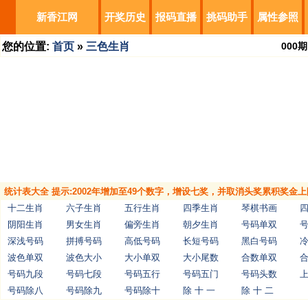
新香江网
开奖历史
报码直播
挑码助手
属性参照
您的位置:
首页
»
三色生肖
000
期
统计表大全 提示:2002年增加至49个数字，增设七奖，并取消头奖累积奖金上
十二生肖
六子生肖
五行生肖
四季生肖
琴棋书画
阴阳生肖
男女生肖
偏旁生肖
朝夕生肖
号码单双
深浅号码
拼搏号码
高低号码
长短号码
黑白号码
波色单双
波色大小
大小单双
大小尾数
合数单双
号码九段
号码七段
号码五行
号码五门
号码头数
号码除八
号码除九
号码除十
除 十 一
除 十 二