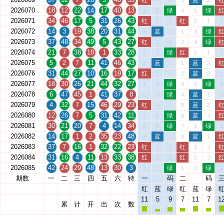
红
蓝
4
2
3
1
2026070
18
12
22
14
17
40
13
绿
绿
1
5
4
1
2026071
34
46
17
5
31
26
43
红
红
6
1
2
1
1
2026072
14
3
19
38
20
31
44
蓝
绿
1
2
1
3
2026073
37
48
34
49
5
43
27
红
绿
1
3
2
4
2026074
21
7
38
18
1
33
28
绿
红
1
2
5
1
1
2026075
5
2
7
11
41
46
43
蓝
蓝
2
1
1
2
2026076
31
44
27
10
16
19
17
红
蓝
1
2
2
3
1
2026077
18
30
26
21
44
32
27
绿
绿
1
2
3
1
2
2026078
6
47
45
1
41
37
8
绿
蓝
2
3
4
1
3
2026079
4
32
7
15
46
29
23
红
蓝
4
1
5
2
2026080
12
26
7
5
31
42
11
绿
蓝
1
5
6
3
2026081
30
21
20
7
4
14
34
绿
绿
2
6
7
1
1
2026082
14
17
1
2
35
23
48
蓝
蓝
3
1
8
1
2026083
37
7
16
1
32
22
23
红
红
1
2
1
2
2026084
31
16
4
11
13
33
38
红
红
2
3
2
3
2026085
42
24
29
48
13
30
3
绿
绿
1
3
1
3
1
期数
一
二
三
四
五
六
特
一
码
二
码
红
蓝
绿
红
蓝
绿
11
5
9
7
11
7
1
累
计
开
出
次
数