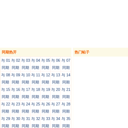
同期热开
热门帖子
与 01
与 02
与 03
与 04
与 05
与 06
与 07
同期
同期
同期
同期
同期
同期
同期
与 08
与 09
与 10
与 11
与 12
与 13
与 14
同期
同期
同期
同期
同期
同期
同期
与 15
与 16
与 17
与 18
与 19
与 20
与 21
同期
同期
同期
同期
同期
同期
同期
与 22
与 23
与 24
与 25
与 26
与 27
与 28
同期
同期
同期
同期
同期
同期
同期
与 29
与 30
与 31
与 32
与 33
与 34
与 35
同期
同期
同期
同期
同期
同期
同期