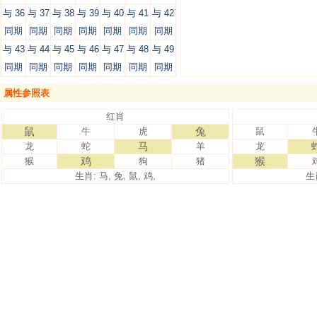
与 36
与 37
与 38
与 39
与 40
与 41
与 42
同期
同期
同期
同期
同期
同期
同期
与 43
与 44
与 45
与 46
与 47
与 48
与 49
同期
同期
同期
同期
同期
同期
同期
属性参照表
红肖
鼠
兔
牛
虎
鼠
马
龙
蛇
羊
龙
鸡
猴
猴
狗
猪
生肖: 马, 兔, 鼠, 鸡,
生肖